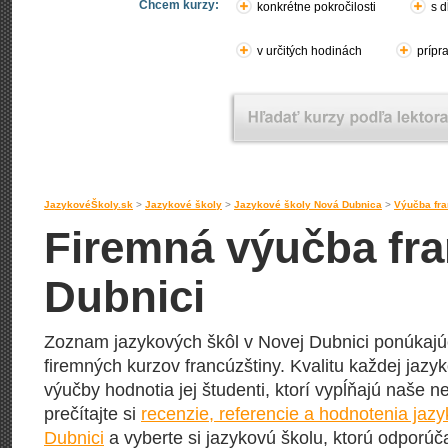
Chcem kurzy:
konkrétne pokročilosti
s d
v určitých hodinách
prípr
JazykovéŠkoly.sk
>
Jazykové školy
>
Jazykové školy Nová Dubnica
>
Výučba fra
Firemná výučba fra
Dubnici
Zoznam jazykových škôl v Novej Dubnici ponúkajúc
firemných kurzov francúzštiny. Kvalitu každej jazyk
výučby hodnotia jej študenti, ktorí vypĺňajú naše n
prečítajte si
recenzie, referencie a hodnotenia jaz
Dubnici
a vyberte si jazykovú školu, ktorú odporúčaj