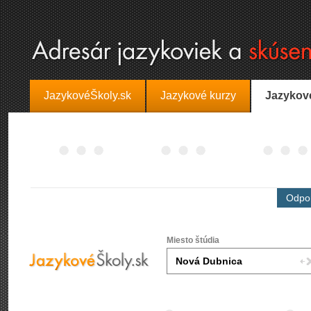
JazykovéŠkoly.sk
Jazykové kurzy
Jazykov
Odpor
Miesto štúdia