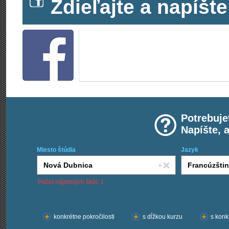
Zdieľajte a napíš
Potrebuje
Napíšte, 
Miesto štúdia
Jazyk
Počet nájdených škôl: 1
Chcem kurzy:
konkrétne pokročilosti
s dĺžkou kurzu
s konk