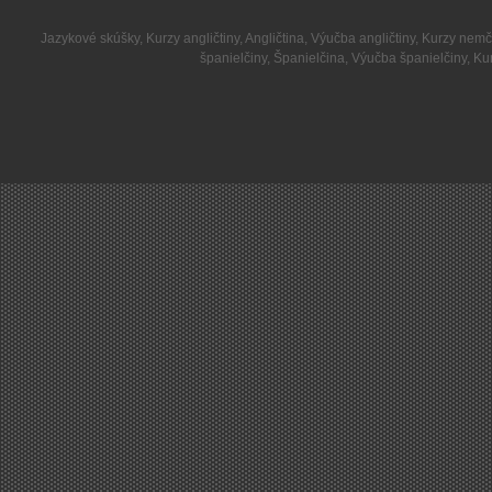
Jazykové skúšky
,
Kurzy angličtiny
,
Angličtina
,
Výučba angličtiny
,
Kurzy nemč
španielčiny
,
Španielčina
,
Výučba španielčiny
,
Kur