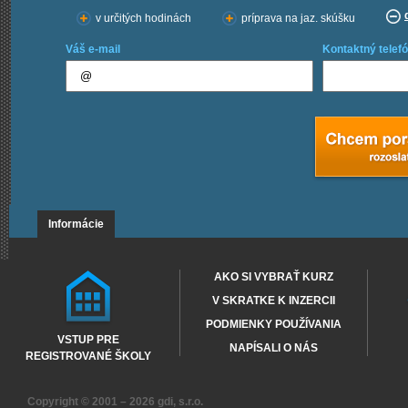
v určitých hodinách
príprava na jaz. skúšku
Váš e-mail
Kontaktný telefó
Informácie
AKO SI VYBRAŤ KURZ
V SKRATKE K INZERCII
PODMIENKY POUŽÍVANIA
VSTUP PRE
NAPÍSALI O NÁS
REGISTROVANÉ ŠKOLY
Copyright © 2001 – 2026
gdi, s.r.o.