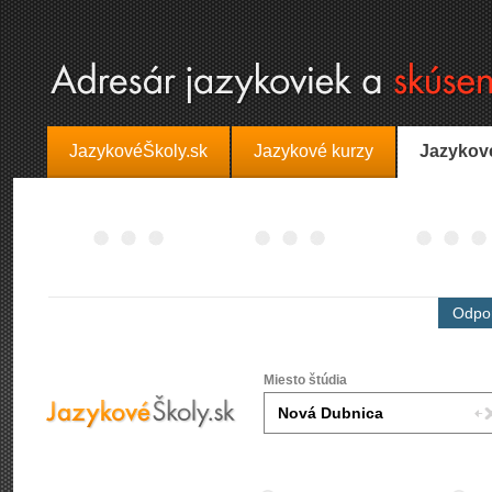
JazykovéŠkoly.sk
Jazykové kurzy
Jazykov
Odpor
Miesto štúdia