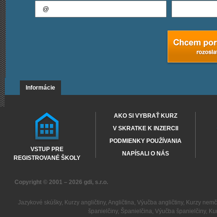
Informácie
AKO SI VYBRAŤ KURZ
V SKRATKE K INZERCII
PODMIENKY POUŽÍVANIA
VSTUP PRE
NAPÍSALI O NÁS
REGISTROVANÉ ŠKOLY
Copyright © 2001 – 2026
gdi, s.r.o.
Jazykové skúšky
,
Kurzy angličtiny
,
Angličtina
,
Výučba angličtiny
,
Kurzy nemč
španielčiny
,
Španielčina
,
Výučba španielčiny
,
Kur