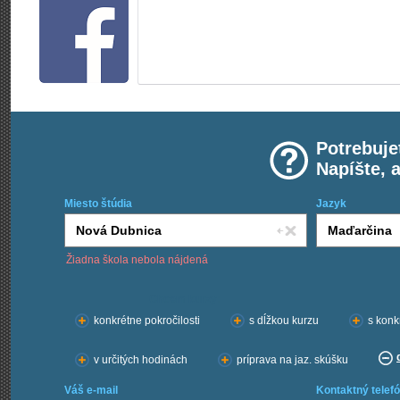
Potrebuje
Napíšte, 
Miesto štúdia
Jazyk
Žiadna škola nebola nájdená
Chcem kurzy:
konkrétne pokročilosti
s dĺžkou kurzu
s konk
v určitých hodinách
príprava na jaz. skúšku
Váš e-mail
Kontaktný telefó