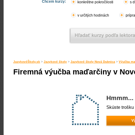
Chcem kurzy:
konkrétne pokročilosti
s d
v určitých hodinách
prípr
JazykovéŠkoly.sk
>
Jazykové školy
>
Jazykové školy Nová Dubnica
>
Výučba ma
Firemná výučba maďarčiny v Nove
Hmmm... 
Skúste trošku 
V