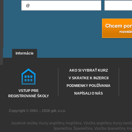
Informácie
AKO SI VYBRAŤ KURZ
V SKRATKE K INZERCII
PODMIENKY POUŽÍVANIA
VSTUP PRE
NAPÍSALI O NÁS
REGISTROVANÉ ŠKOLY
Copyright © 2001 – 2026
gdi, s.r.o.
Jazykové skúšky
,
Kurzy angličtiny
,
Angličtina
,
Výučba angličtiny
,
Kurzy nemč
španielčiny
,
Španielčina
,
Výučba španielčiny
,
Kur