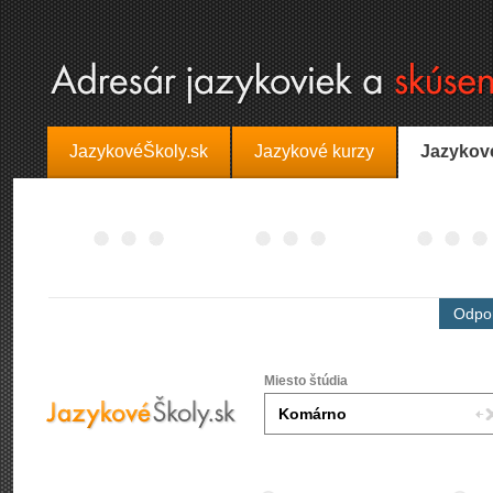
JazykovéŠkoly.sk
Jazykové kurzy
Jazykov
Odpor
Miesto štúdia