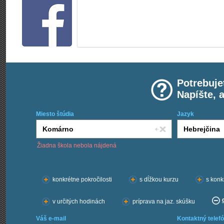
Potrebuje
Napíšte, 
Miesto štúdia
Jazyk
Žiadna škola nebola nájdená
Chcem kurzy:
konkrétne pokročilosti
s dĺžkou kurzu
s konk
v určitých hodinách
príprava na jaz. skúšku
Váš e-mail
Kontaktný telefó