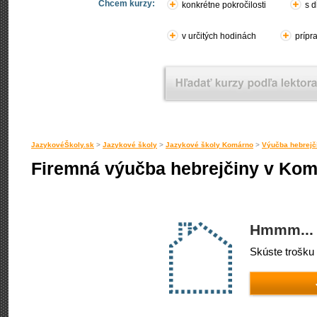
Chcem kurzy:
konkrétne pokročilosti
s d
v určitých hodinách
prípr
JazykovéŠkoly.sk
>
Jazykové školy
>
Jazykové školy Komárno
>
Výučba hebrejč
Firemná výučba hebrejčiny v Ko
Hmmm... 
Skúste trošku 