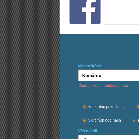
Miesto štúdia
Žiadna škola nebola nájdená
Chcem kurzy:
konkrétne pokročilosti
v určitých hodinách
Váš e-mail