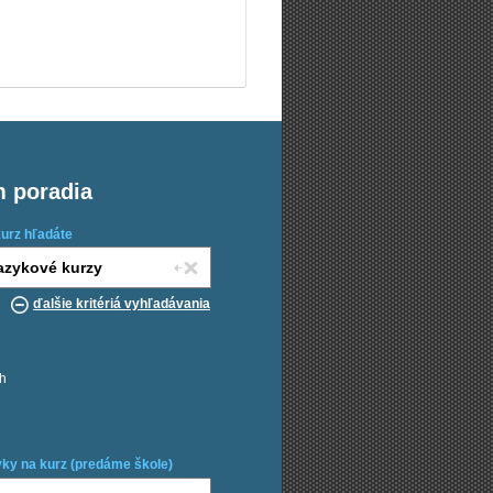
m poradia
kurz hľadáte
ďalšie kritériá vyhľadávania
ch
ky na kurz (predáme škole)