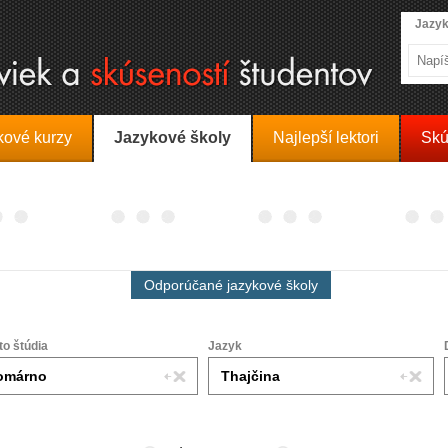
Jazyk
kové kurzy
Jazykové školy
Najlepší lektori
Skú
Odporúčané jazykové školy
to štúdia
Jazyk