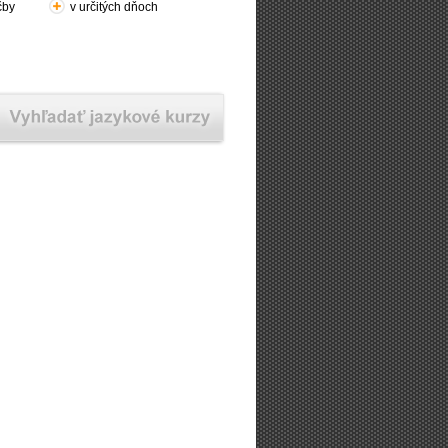
čby
v určitých dňoch