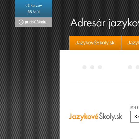
61 kurzov
68 škôl
pridať školu
JazykovéŠkoly.sk
Jazy
Mies