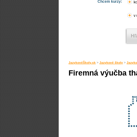
Chcem kurzy:
ko
v
JazykovéŠkoly.sk
>
Jazykové školy
>
Jazyko
Firemná výučba th