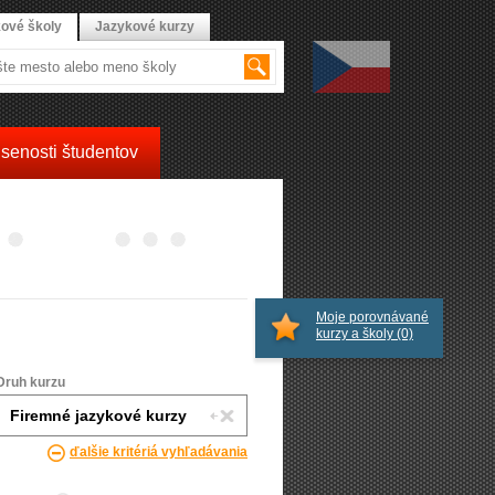
ové školy
Jazykové kurzy
senosti študentov
Moje porovnávané
kurzy a školy
(0)
Druh kurzu
ďalšie kritériá vyhľadávania