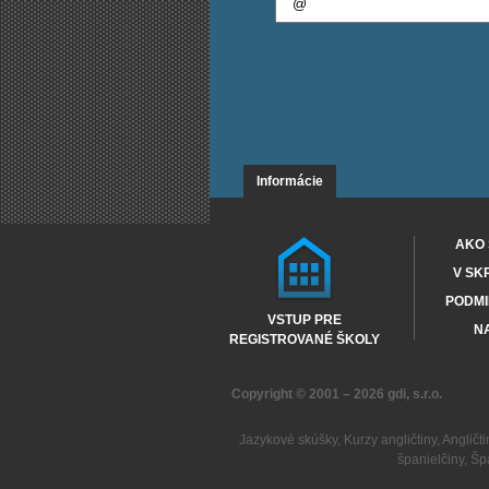
Informácie
AKO 
V SK
PODMI
VSTUP PRE
NA
REGISTROVANÉ ŠKOLY
Copyright © 2001 – 2026
gdi, s.r.o.
Jazykové skúšky
,
Kurzy angličtiny
,
Angličti
španielčiny
,
Šp