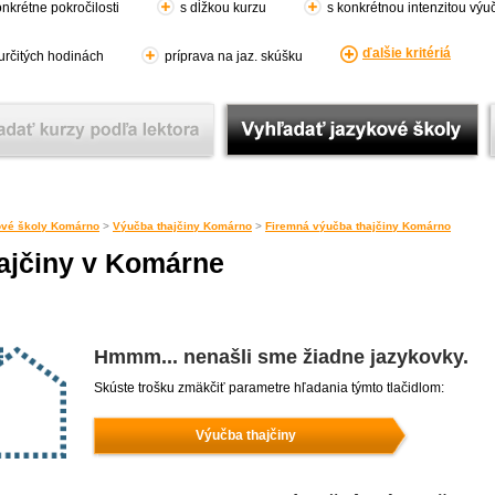
nkrétne pokročilosti
s dĺžkou kurzu
s konkrétnou intenzitou výu
ďalšie kritériá
 určitých hodinách
príprava na jaz. skúšku
vé školy Komárno
>
Výučba thajčiny Komárno
>
Firemná výučba thajčiny Komárno
ajčiny v Komárne
Hmmm... nenašli sme žiadne jazykovky.
Skúste trošku zmäkčiť parametre hľadania týmto tlačidlom:
Výučba thajčiny