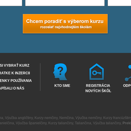
SI VYBRAŤ KURZ
RATKE K INZERCII
ENKY POUŽÍVANIA
KTO SME
REGISTRÁCIA
ODP
PÍSALI O NÁS
NOVÝCH ŠKÔL
na
,
Výučba angličtiny
,
Kurzy nemčiny
,
Nemčina
,
Výučba nemčiny
,
Kurzy francúzštin
anielčina
,
Výučba španielčiny
,
Kurzy taliančiny
,
Taliančina
,
Výučba taliančiny
,
Prek