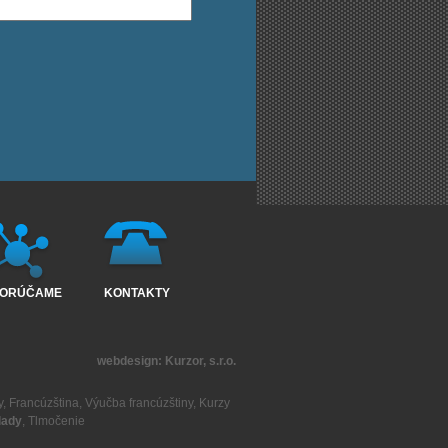
ORÚČAME
KONTAKTY
webdesign:
Kurzor, s.r.o.
y
,
Francúzština
,
Výučba francúzštiny
,
Kurzy
lady
,
Tlmočenie