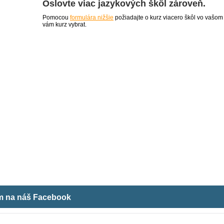
Oslovte viac jazykových škôl zároveň.
Pomocou
formulára nižšie
požiadajte o kurz viacero škôl vo vašom
vám kurz vybrat.
ám na náš Facebook