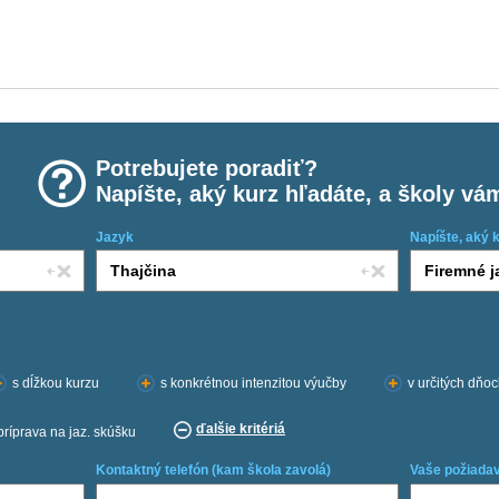
Potrebujete poradiť?
Napíšte, aký kurz hľadáte, a školy vá
Jazyk
Napíšte, aký 
s dĺžkou kurzu
s konkrétnou intenzitou výučby
v určitých dňo
ďalšie kritériá
príprava na jaz. skúšku
Kontaktný telefón (kam škola zavolá)
Vaše požiadav