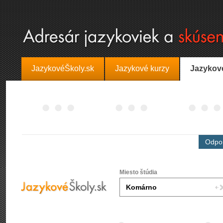
JazykovéŠkoly.sk
Jazykové kurzy
Jazykov
Odpor
Miesto štúdia