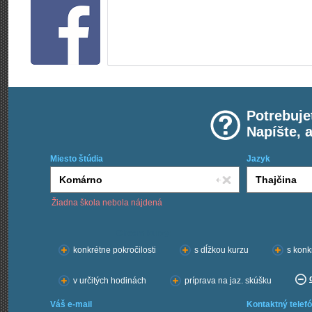
Potrebuje
Napíšte, 
Miesto štúdia
Jazyk
Žiadna škola nebola nájdená
Chcem kurzy:
konkrétne pokročilosti
s dĺžkou kurzu
s konk
v určitých hodinách
príprava na jaz. skúšku
Váš e-mail
Kontaktný telefó