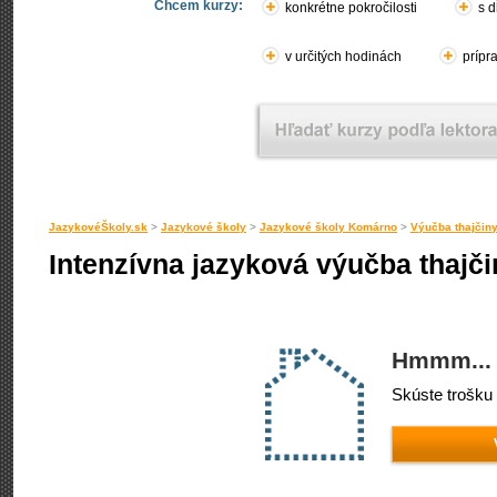
Chcem kurzy:
konkrétne pokročilosti
s d
v určitých hodinách
prípr
JazykovéŠkoly.sk
>
Jazykové školy
>
Jazykové školy Komárno
>
Výučba thajčin
Intenzívna jazyková výučba thajč
Hmmm... 
Skúste trošku 