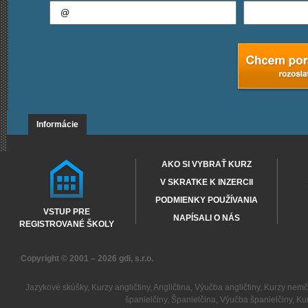
Informácie
AKO SI VYBRAŤ KURZ
V SKRATKE K INZERCII
PODMIENKY POUŽÍVANIA
VSTUP PRE
NAPÍSALI O NÁS
REGISTROVANÉ ŠKOLY
Copyright © 2001 – 2026
gdi, s.r.o.
Jazykové skúšky
,
Kurzy angličtiny
,
Angličtina
,
Výučba angličtiny
,
Kurzy nemč
španielčiny
,
Španielčina
,
Výučba španielčiny
,
Kur