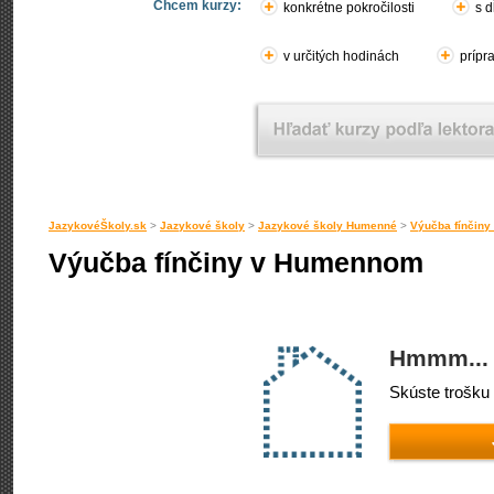
Chcem kurzy:
konkrétne pokročilosti
s d
v určitých hodinách
prípr
JazykovéŠkoly.sk
>
Jazykové školy
>
Jazykové školy Humenné
>
Výučba fínčin
Výučba fínčiny v Humennom
Hmmm... 
Skúste trošku 