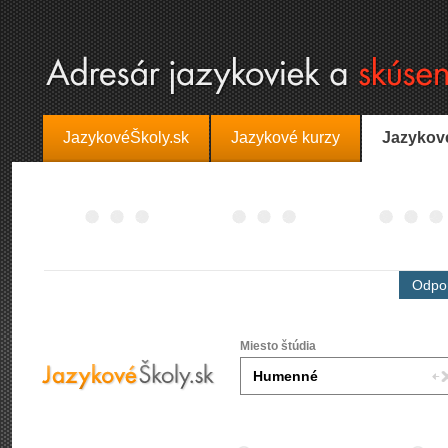
JazykovéŠkoly.sk
Jazykové kurzy
Jazykov
Odpor
Miesto štúdia