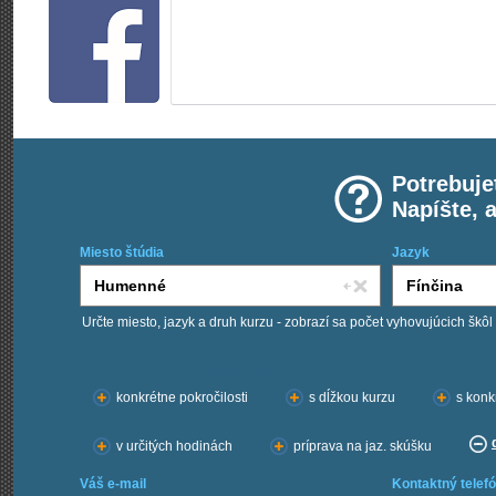
Potrebuje
Napíšte, 
Miesto štúdia
Jazyk
Určte miesto, jazyk a druh kurzu - zobrazí sa počet vyhovujúcich škôl
Chcem kurzy:
konkrétne pokročilosti
s dĺžkou kurzu
s konk
v určitých hodinách
príprava na jaz. skúšku
Váš e-mail
Kontaktný telefó