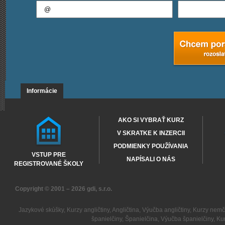
Informácie
AKO SI VYBRAŤ KURZ
V SKRATKE K INZERCII
PODMIENKY POUŽÍVANIA
VSTUP PRE
NAPÍSALI O NÁS
REGISTROVANÉ ŠKOLY
Copyright © 2001 – 2026
gdi, s.r.o.
Jazykové skúšky
,
Kurzy angličtiny
,
Angličtina
,
Výučba angličtiny
,
Kurzy nemč
španielčiny
,
Španielčina
,
Výučba španielčiny
,
Kur