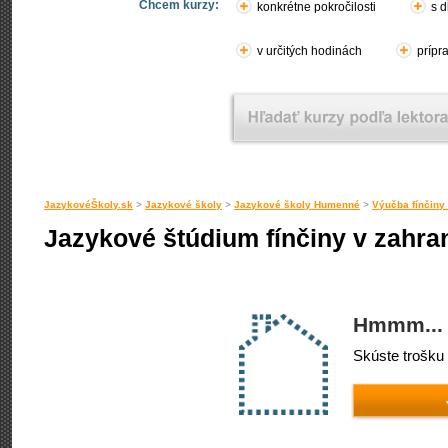
Chcem kurzy:
konkrétne pokročilosti
s d
v určitých hodinách
prípr
JazykovéŠkoly.sk
>
Jazykové školy
>
Jazykové školy Humenné
>
Výučba fínčin
Jazykové štúdium fínčiny v zahra
Hmmm... 
Skúste trošku 