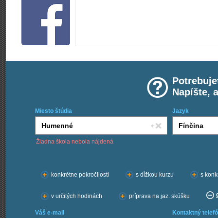
Potrebuje
Napíšte, 
Miesto štúdia
Jazyk
Žiadna škola nebola nájdená
Chcem kurzy:
konkrétne pokročilosti
s dĺžkou kurzu
s konk
v určitých hodinách
príprava na jaz. skúšku
Váš e-mail
Kontaktný telefó