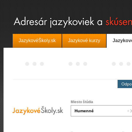
JazykovéŠkoly.sk
Jazykové kurzy
Jazykov
Odpor
Miesto štúdia