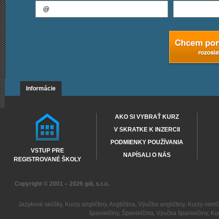
Informácie
AKO SI VYBRAŤ KURZ
V SKRATKE K INZERCII
PODMIENKY POUŽÍVANIA
VSTUP PRE
NAPÍSALI O NÁS
REGISTROVANÉ ŠKOLY
Copyright © 2001 – 2026
gdi, s.r.o.
Jazykové skúšky
,
Kurzy angličtiny
,
Angličtina
,
Výučba angličtiny
,
Kurzy nemč
španielčiny
,
Španielčina
,
Výučba španielčiny
,
Kur