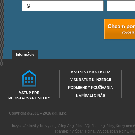
Informácie
AKO SI VYBRAŤ KURZ
V SKRATKE K INZERCII
PODMIENKY POUŽÍVANIA
VSTUP PRE
NAPÍSALI O NÁS
REGISTROVANÉ ŠKOLY
Copyright © 2001 – 2026
gdi, s.r.o.
Jazykové skúšky
,
Kurzy angličtiny
,
Angličtina
,
Výučba angličtiny
,
Kurzy nemč
španielčiny
,
Španielčina
,
Výučba španielčiny
,
Kur