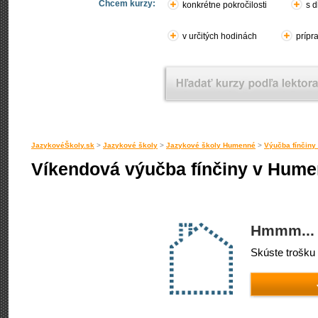
Chcem kurzy:
konkrétne pokročilosti
s d
v určitých hodinách
prípr
JazykovéŠkoly.sk
>
Jazykové školy
>
Jazykové školy Humenné
>
Výučba fínčin
Víkendová výučba fínčiny v Hum
Hmmm... 
Skúste trošku 