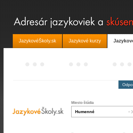
JazykovéŠkoly.sk
Jazykové kurzy
Jazykov
Odpor
Miesto štúdia