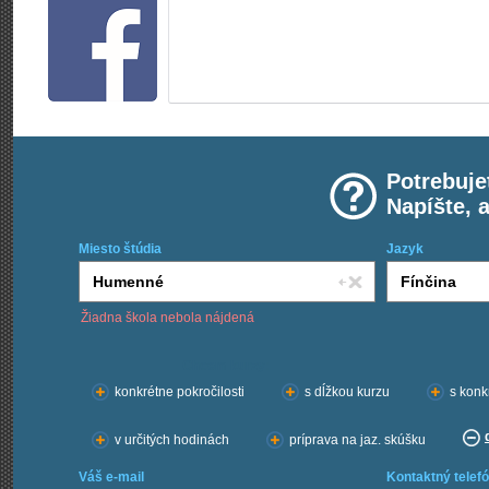
Potrebuje
Napíšte, 
Miesto štúdia
Jazyk
Žiadna škola nebola nájdená
Chcem kurzy:
konkrétne pokročilosti
s dĺžkou kurzu
s konk
v určitých hodinách
príprava na jaz. skúšku
Váš e-mail
Kontaktný telefó