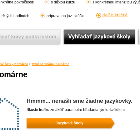
nkrétne pokročilosti
s dĺžkou kurzu
s konkrétnou intenzitou výu
ďalšie kritériá
 určitých hodinách
príprava na jaz. skúšku
vé školy Komárno
>
Výučba fínčiny Komárno
Komárne
Hmmm... nenašli sme žiadne jazykovky.
Skúste trošku zmäkčiť parametre hľadania týmto tlačidlom:
Jazykové školy