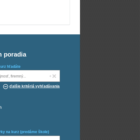
m poradia
kurz hľadáte
ďalšie kritériá vyhľadávania
ch
ky na kurz (predáme škole)