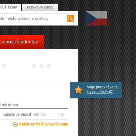
ové školy
Jazykové kurzy
senosti študentov
Moje porovnávané
kurzy a školy
(0)
Druh kurzu
ďalšie kritériá vyhľadávania