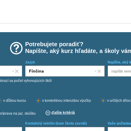
Potrebujete poradiť?
Napíšte, aký kurz hľadáte, a školy vá
Jazyk
Napíšte, aký 
obrazí sa počet vyhovujúcich škôl
s dĺžkou kurzu
s konkrétnou intenzitou výučby
v určitých dňo
ďalšie kritériá
príprava na jaz. skúšku
Kontaktný telefón (kam škola zavolá)
Vaše požiadav