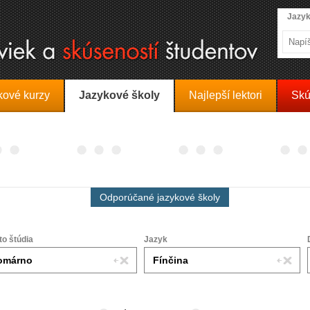
Jazyk
kové kurzy
Jazykové školy
Najlepší lektori
Skú
Odporúčané jazykové školy
to štúdia
Jazyk