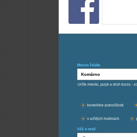
Miesto štúdia
Určte miesto, jazyk a druh kurzu - z
Chcem kurzy:
konkrétne pokročilosti
v určitých hodinách
Váš e-mail