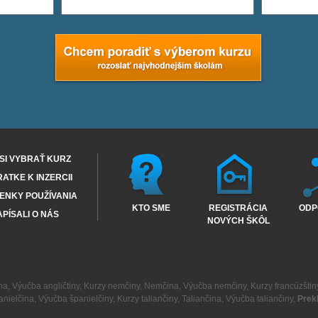
SI VYBRAŤ KURZ
RATKE K INZERCII
ENKY POUŽÍVANIA
KTO SME
REGISTRÁCIA
ODP
PÍSALI O NÁS
NOVÝCH ŠKÔL
na
,
Výučba angličtiny
,
Kurzy nemčiny
,
Nemčina
,
Výučba nemčiny
,
Kurzy francúzštin
anielčina
,
Výučba španielčiny
,
Kurzy taliančiny
,
Taliančina
,
Výučba taliančiny
,
Prek