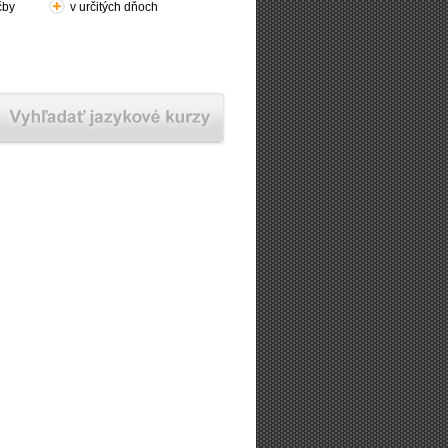
čby
v určitých dňoch