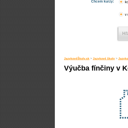
Chcem kurzy:
ko
v
JazykovéŠkoly.sk
>
Jazykové školy
>
Jazyko
Výučba fínčiny v 