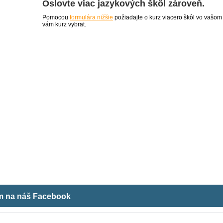
Oslovte viac jazykových škôl zároveň.
Pomocou
formulára nižšie
požiadajte o kurz viacero škôl vo vašom
vám kurz vybrat.
ám na náš Facebook