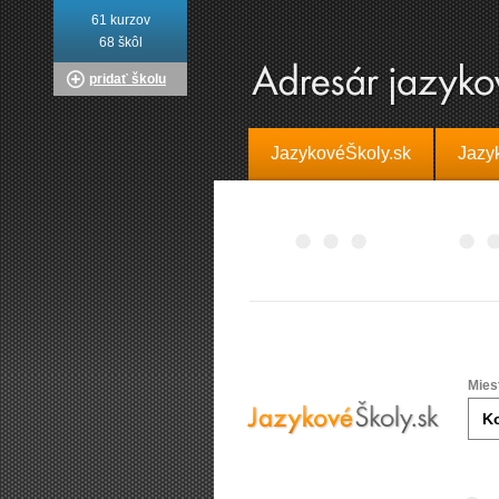
61 kurzov
68 škôl
pridať školu
JazykovéŠkoly.sk
Jazy
Mies