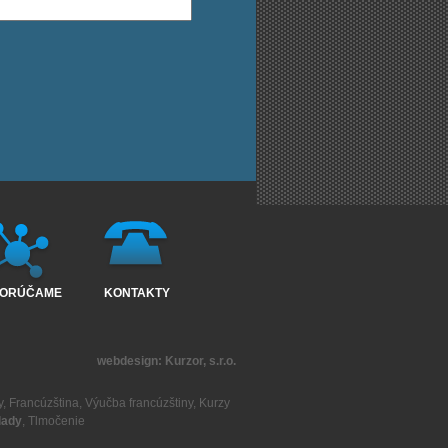
ORÚČAME
KONTAKTY
webdesign:
Kurzor, s.r.o.
y
,
Francúzština
,
Výučba francúzštiny
,
Kurzy
lady
,
Tlmočenie