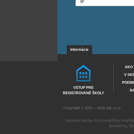
Informácie
AKO 
V SK
PODMI
VSTUP PRE
NA
REGISTROVANÉ ŠKOLY
Copyright © 2001 – 2026
gdi, s.r.o.
Jazykové skúšky
,
Kurzy angličtiny
,
Angličti
španielčiny
,
Šp