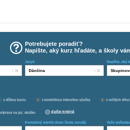
Potrebujete poradiť?
Napíšte, aký kurz hľadáte, a školy vá
Jazyk
Napíšte, aký 
s dĺžkou kurzu
s konkrétnou intenzitou výučby
v určitých dňo
ďalšie kritériá
príprava na jaz. skúšku
Kontaktný telefón (kam škola zavolá)
Vaše požiadav