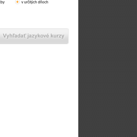
čby
v určitých dňoch