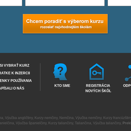
SI VYBRAŤ KURZ
RATKE K INZERCII
ENKY POUŽÍVANIA
KTO SME
REGISTRÁCIA
ODP
PÍSALI O NÁS
NOVÝCH ŠKÔL
na
,
Výučba angličtiny
,
Kurzy nemčiny
,
Nemčina
,
Výučba nemčiny
,
Kurzy francúzštin
anielčina
,
Výučba španielčiny
,
Kurzy taliančiny
,
Taliančina
,
Výučba taliančiny
,
Prek