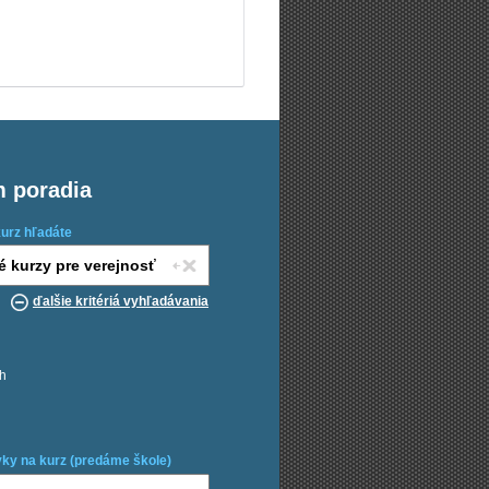
m poradia
kurz hľadáte
ďalšie kritériá vyhľadávania
ch
ky na kurz (predáme škole)