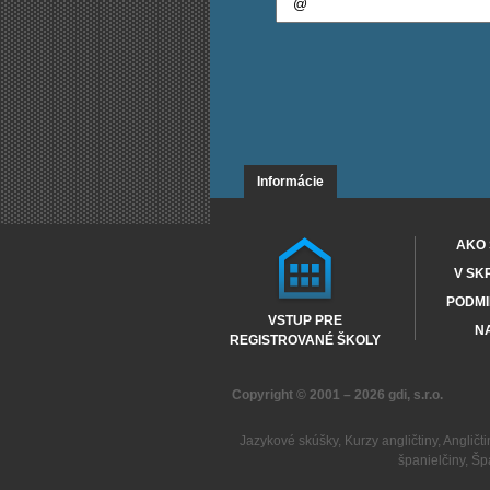
Informácie
AKO 
V SK
PODMI
VSTUP PRE
NA
REGISTROVANÉ ŠKOLY
Copyright © 2001 – 2026
gdi, s.r.o.
Jazykové skúšky
,
Kurzy angličtiny
,
Angličti
španielčiny
,
Šp