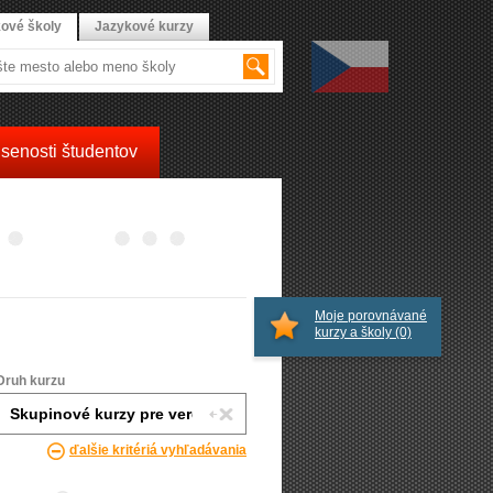
ové školy
Jazykové kurzy
senosti študentov
Moje porovnávané
kurzy a školy
(0)
Druh kurzu
ďalšie kritériá vyhľadávania