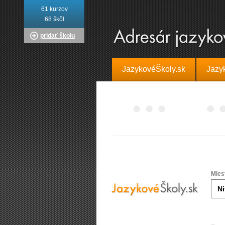
61 kurzov
68 škôl
pridať školu
JazykovéŠkoly.sk
Jazy
Mies