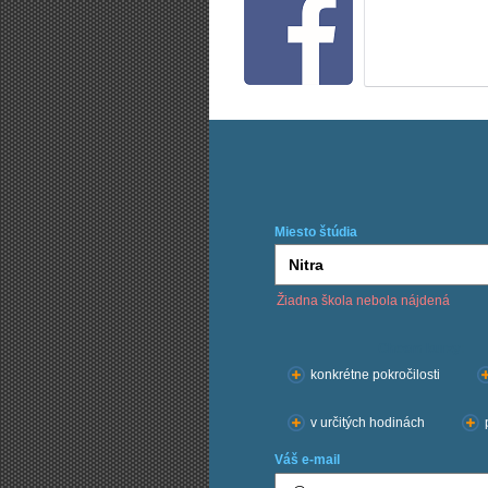
Miesto štúdia
Žiadna škola nebola nájdená
Chcem kurzy:
konkrétne pokročilosti
v určitých hodinách
Váš e-mail