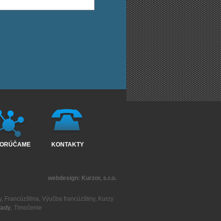
ORÚČAME
KONTAKTY
webdesign:
Kurzor, s.r.o.
y
,
Francúzština
,
Výučba francúzštiny
,
Kurzy
lady
,
Tlmočenie