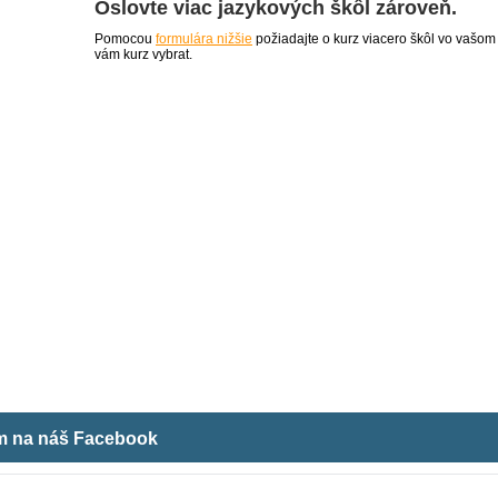
Oslovte viac jazykových škôl zároveň.
Pomocou
formulára nižšie
požiadajte o kurz viacero škôl vo vašom
vám kurz vybrat.
ám na náš Facebook