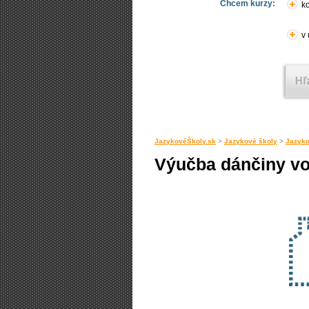
Chcem kurzy:
ko
v
JazykovéŠkoly.sk
>
Jazykové školy
>
Jazyko
Výučba dánčiny vo