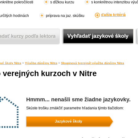
nkrétne pokročilosti
s dĺžkou kurzu
s konkrétnou intenzitou výu
ďalšie kritériá
 určitých hodinách
príprava na jaz. skúšku
vé školy Nitra
>
Výučba dánčiny Nitra
>
Skupinová (verejná) výučba dánčiny Nitra
 verejných kurzoch v Nitre
Hmmm... nenašli sme žiadne jazykovky.
Skúste trošku zmäkčiť parametre hľadania týmto tlačidlom:
Jazykové školy