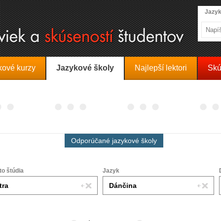
Jazyk
kové kurzy
Jazykové školy
Najlepší lektori
Skú
Odporúčané jazykové školy
to štúdia
Jazyk