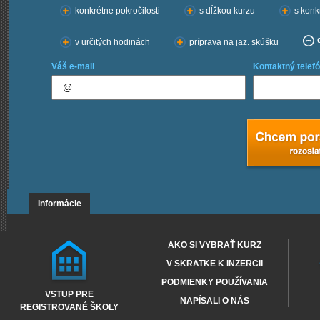
konkrétne pokročilosti
s dĺžkou kurzu
s konk
v určitých hodinách
príprava na jaz. skúšku
Váš e-mail
Kontaktný telefó
Informácie
AKO SI VYBRAŤ KURZ
V SKRATKE K INZERCII
PODMIENKY POUŽÍVANIA
VSTUP PRE
NAPÍSALI O NÁS
REGISTROVANÉ ŠKOLY