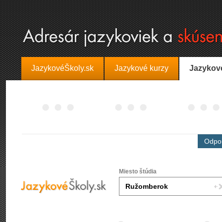
JazykovéŠkoly.sk
Jazykové kurzy
Jazykov
Odpor
Miesto štúdia