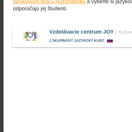
jazykových škôl v Ružomberku
a vyberte si jazyko
odporúčajú jej študenti.
Vzdelávacie centrum JOY
|
Ružom
1 SKUPINOVÝ JAZYKOVÝ KURZ