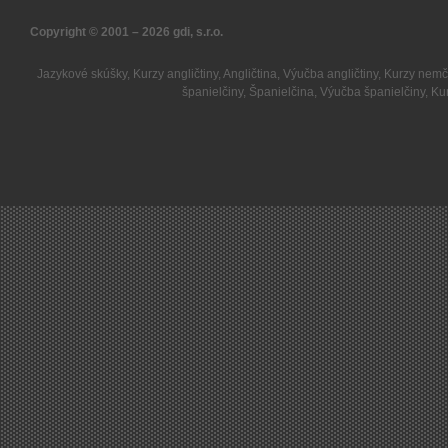
Copyright © 2001 – 2026
gdi, s.r.o.
Jazykové skúšky
,
Kurzy angličtiny
,
Angličtina
,
Výučba angličtiny
,
Kurzy nemč
španielčiny
,
Španielčina
,
Výučba španielčiny
,
Kur