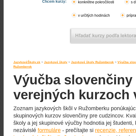
Chcem kurzy:
konkrétne pokročilosti
s d
v určitých hodinách
prípr
JazykovéŠkoly.sk
>
Jazykové školy
>
Jazykové školy Ružomberok
>
Výučba slov
Ružomberok
Výučba slovenčiny 
verejných kurzoch
Zoznam jazykových škôl v Ružomberku ponúkajúci
skupinových kurzov slovenčiny pre cudzincov. Kval
školy a jej skupinové výučby hodnotia jej študenti, 
nezávislé
formuláre
- prečítajte si
recenzie, refere