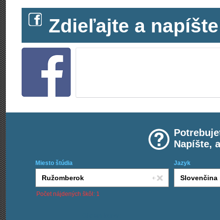
Zdieľajte a napíš
Potrebuje
Napíšte, 
Miesto štúdia
Jazyk
Počet nájdených škôl: 1
Chcem kurzy: