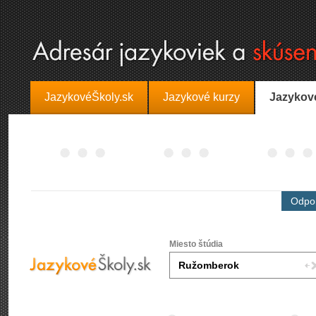
JazykovéŠkoly.sk
Jazykové kurzy
Jazykov
Odpor
Miesto štúdia