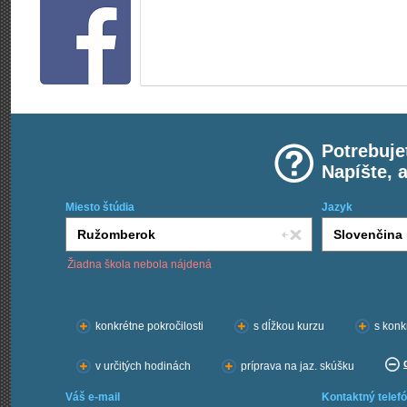
Potrebuje
Napíšte, 
Miesto štúdia
Jazyk
Žiadna škola nebola nájdená
Chcem kurzy:
konkrétne pokročilosti
s dĺžkou kurzu
s konk
v určitých hodinách
príprava na jaz. skúšku
Váš e-mail
Kontaktný telefó