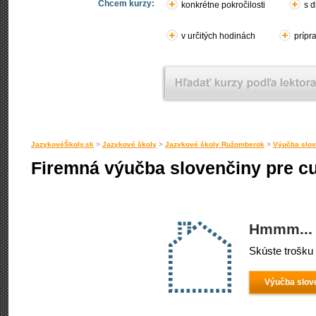
Chcem kurzy:
konkrétne pokročilosti
s d
v určitých hodinách
prípr
JazykovéŠkoly.sk
>
Jazykové školy
>
Jazykové školy Ružomberok
>
Výučba slov
Firemná výučba slovenčiny pre 
Hmmm... 
Skúste trošku 
Výučba slov