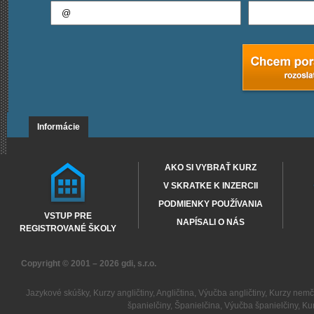
Informácie
AKO SI VYBRAŤ KURZ
V SKRATKE K INZERCII
PODMIENKY POUŽÍVANIA
VSTUP PRE
NAPÍSALI O NÁS
REGISTROVANÉ ŠKOLY
Copyright © 2001 – 2026
gdi, s.r.o.
Jazykové skúšky
,
Kurzy angličtiny
,
Angličtina
,
Výučba angličtiny
,
Kurzy nemč
španielčiny
,
Španielčina
,
Výučba španielčiny
,
Kur