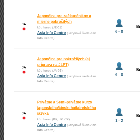
Japončina pre začiatočníkov a
mierne pokročilých
JA
Br
kód kurzu (JZ-01)
6 – 8
Asia Info Centre
(Jazyková škola Asia
Info Centre)
Japončina pre pokročilých (aj
príprava na JLPT)
JA
Br
kód kurzu (JA-01)
6 – 8
Asia Info Centre
(Jazyková škola Asia
Info Centre)
Privátne a Semi-privátne kurzy
japonského/čínskeho/kórejského
jazyka
JA
Br
kód kurzu (KP, JP, CP)
1 – 2
Asia Info Centre
(Jazyková škola Asia
Info Centre)