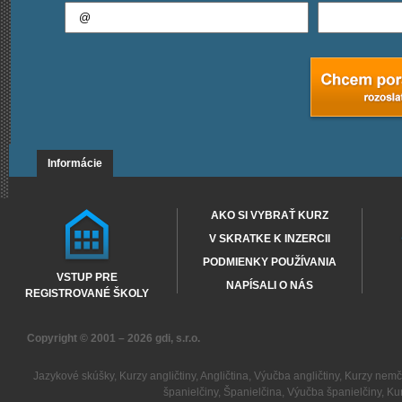
Informácie
AKO SI VYBRAŤ KURZ
V SKRATKE K INZERCII
PODMIENKY POUŽÍVANIA
VSTUP PRE
NAPÍSALI O NÁS
REGISTROVANÉ ŠKOLY
Copyright © 2001 – 2026
gdi, s.r.o.
Jazykové skúšky
,
Kurzy angličtiny
,
Angličtina
,
Výučba angličtiny
,
Kurzy nemč
španielčiny
,
Španielčina
,
Výučba španielčiny
,
Kur