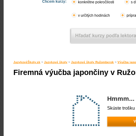
Chcem kurzy:
konkrétne pokročilosti
s d
v určitých hodinách
prípr
JazykovéŠkoly.sk
>
Jazykové školy
>
Jazykové školy Ružomberok
>
Výučba jap
Firemná výučba japončiny v Ruž
Hmmm... 
Skúste trošku 
V