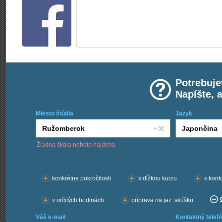
Potrebuje
Napíšte, 
Miesto štúdia
Jazyk
Žiadna škola nebola nájdená
Chcem kurzy:
konkrétne pokročilosti
s dĺžkou kurzu
s konk
v určitých hodinách
príprava na jaz. skúšku
Váš e-mail
Kontaktný telefó