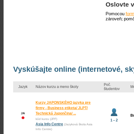
Oslovte v
Pomocou
form
zároveň; pomô
Vyskúšajte online (internetové, s
Poč.
Jazyk
Názov kurzu a meno školy
M
študentov
Kurzy JAPONSKÉHO jazyka pre
firmy - Business etiketa/ JLPT/
Technická Japončina/ ...
JA
Br
kód kurzu (JPF)
1 – 2
Asia Info Centre
(Jazyková škola Asia
Info Centre)