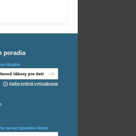
m poradia
kurz hľadáte
ďalšie kritériá vyhľadávania
ch
ky na kurz (predáme škole)