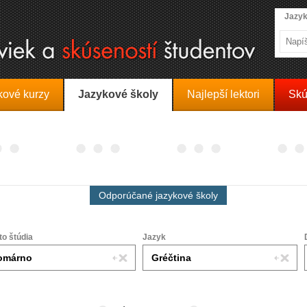
Jazyk
kové kurzy
Jazykové školy
Najlepší lektori
Skú
Odporúčané jazykové školy
to štúdia
Jazyk