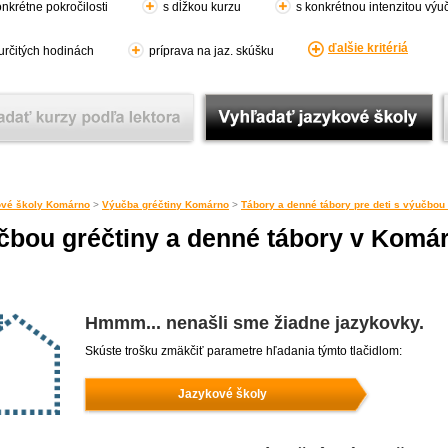
nkrétne pokročilosti
s dĺžkou kurzu
s konkrétnou intenzitou výu
ďalšie kritériá
 určitých hodinách
príprava na jaz. skúšku
vé školy Komárno
>
Výučba gréčtiny Komárno
>
Tábory a denné tábory pre deti s výučbou
učbou gréčtiny a denné tábory v Komá
Hmmm... nenašli sme žiadne jazykovky.
Skúste trošku zmäkčiť parametre hľadania týmto tlačidlom:
Jazykové školy