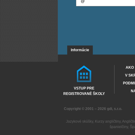
Informácie
AKO 
V SK
PODMI
VSTUP PRE
NA
REGISTROVANÉ ŠKOLY
Copyright © 2001 – 2026
gdi, s.r.o.
Jazykové skúšky
,
Kurzy angličtiny
,
Angličti
španielčiny
,
Šp