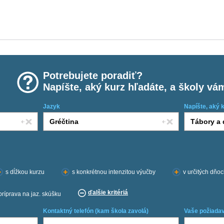
Potrebujete poradiť?
Napíšte, aký kurz hľadáte, a školy vá
Jazyk
Napíšte, aký 
s dĺžkou kurzu
s konkrétnou intenzitou výučby
v určitých dňo
ďalšie kritériá
príprava na jaz. skúšku
Kontaktný telefón (kam škola zavolá)
Vaše požiadav