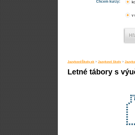
Chcem kurzy:
ko
v
JazykovéŠkoly.sk
>
Jazykové školy
>
Jazyko
Letné tábory s vý