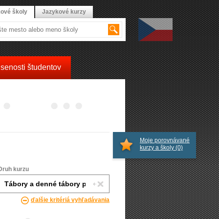
ové školy
Jazykové kurzy
senosti študentov
Moje porovnávané
kurzy a školy
(0)
Druh kurzu
ďalšie kritériá vyhľadávania