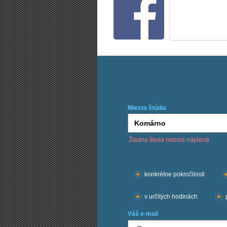
Miesto štúdia
Žiadna škola nebola nájdená
Chcem kurzy:
konkrétne pokročilosti
v určitých hodinách
Váš e-mail