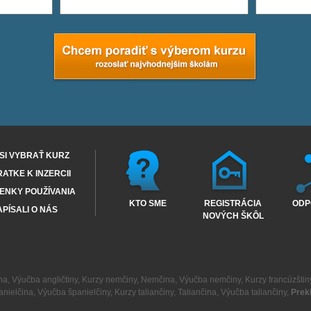
SI VYBRAŤ KURZ
RATKE K INZERCII
ENKY POUŽÍVANIA
KTO SME
REGISTRÁCIA
ODP
PÍSALI O NÁS
NOVÝCH ŠKÔL
na
,
Výučba angličtiny
,
Kurzy nemčiny
,
Nemčina
,
Výučba nemčiny
,
Kurzy francúzštin
anielčina
,
Výučba španielčiny
,
Kurzy taliančiny
,
Taliančina
,
Výučba taliančiny
,
Prek