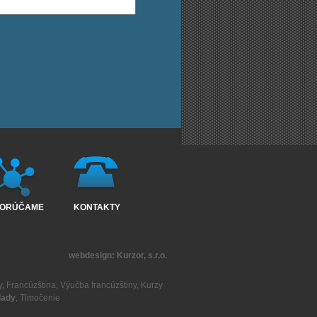
ORÚČAME
KONTAKTY
webdesign:
Kurzor, s.r.o.
y
,
Francúzština
,
Výučba francúzštiny
,
Kurzy
lady
,
Tlmočenie