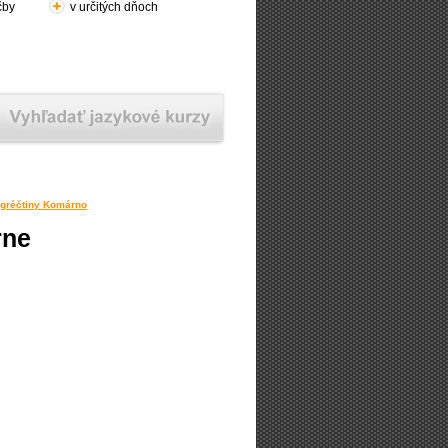
čby
v určitých dňoch
 gréčtiny Komárno
rne