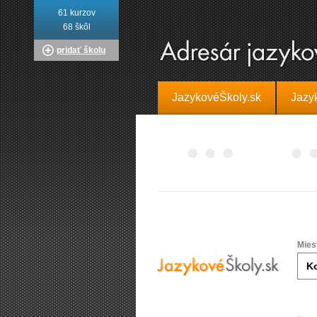
61 kurzov
68 škôl
pridať školu
JazykovéŠkoly.sk
Jazy
Mies