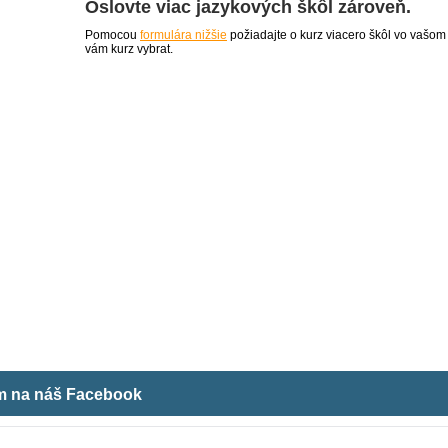
Oslovte viac jazykových škôl zároveň.
Pomocou
formulára nižšie
požiadajte o kurz viacero škôl vo vašom
vám kurz vybrat.
ám na náš Facebook