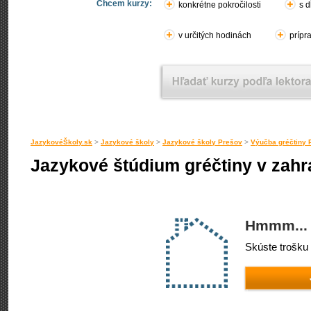
Chcem kurzy:
konkrétne pokročilosti
s d
v určitých hodinách
prípr
JazykovéŠkoly.sk
>
Jazykové školy
>
Jazykové školy Prešov
>
Výučba gréčtiny 
Jazykové štúdium gréčtiny v zahra
Hmmm... 
Skúste trošku 