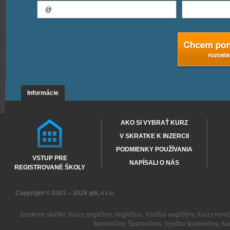
Informácie
AKO SI VYBRAŤ KURZ
V SKRATKE K INZERCII
PODMIENKY POUŽÍVANIA
VSTUP PRE
NAPÍSALI O NÁS
REGISTROVANÉ ŠKOLY
Copyright © 2001 – 2026
gdi, s.r.o.
Jazykové skúšky
,
Kurzy angličtiny
,
Angličtina
,
Výučba angličtiny
,
Kurzy nemč
španielčiny
,
Španielčina
,
Výučba španielčiny
,
Kur