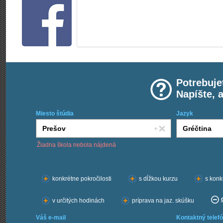
Potrebuje
Napíšte, 
Miesto štúdia
Jazyk
Žiadna škola nebola nájdená
Chcem kurzy:
konkrétne pokročilosti
s dĺžkou kurzu
s konk
v určitých hodinách
príprava na jaz. skúšku
Váš e-mail
Kontaktný telefó