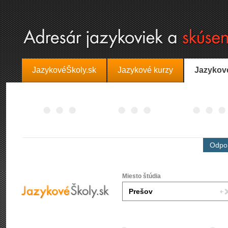
JazykovéŠkoly.sk
Jazykové kurzy
Jazykov
Odpor
Miesto štúdia