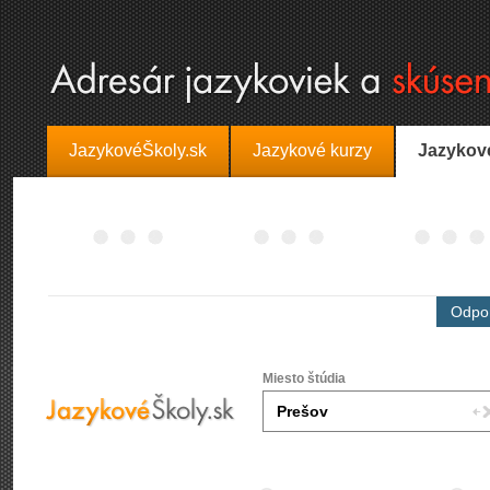
JazykovéŠkoly.sk
Jazykové kurzy
Jazykov
Odpor
Miesto štúdia