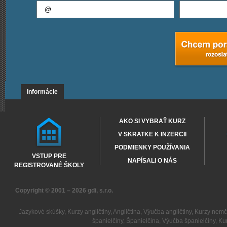
Informácie
AKO SI VYBRAŤ KURZ
V SKRATKE K INZERCII
PODMIENKY POUŽÍVANIA
VSTUP PRE
NAPÍSALI O NÁS
REGISTROVANÉ ŠKOLY
Copyright © 2001 – 2026
gdi, s.r.o.
Jazykové skúšky
,
Kurzy angličtiny
,
Angličtina
,
Výučba angličtiny
,
Kurzy nemč
španielčiny
,
Španielčina
,
Výučba španielčiny
,
Kur