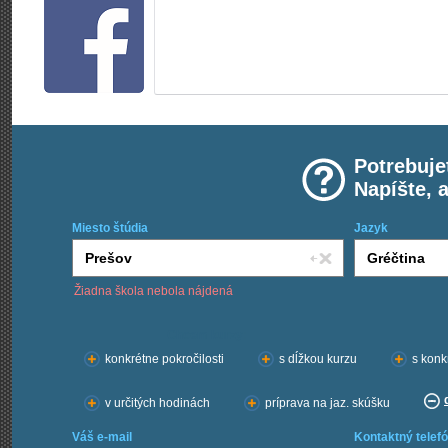
Potrebuje
Napíšte, 
Miesto štúdia
Jazyk
Žiadna škola nebola nájdená
Chcem kurzy:
konkrétne pokročilosti
s dĺžkou kurzu
s konk
v určitých hodinách
príprava na jaz. skúšku
Váš e-mail
Kontaktný telefó