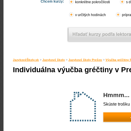
Chcem kurzy:
konkrétne pokročilosti
s d
v určitých hodinách
prípr
JazykovéŠkoly.sk
>
Jazykové školy
>
Jazykové školy Prešov
>
Výučba gréčtiny 
Individuálna výučba gréčtiny v P
Hmmm... 
Skúste trošku 