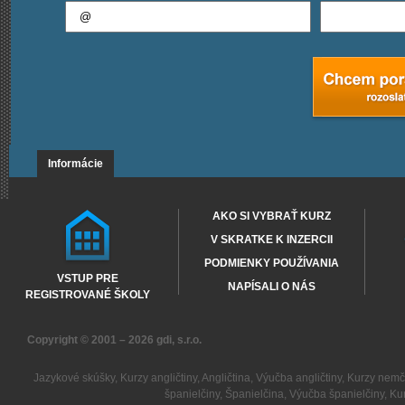
Informácie
AKO SI VYBRAŤ KURZ
V SKRATKE K INZERCII
PODMIENKY POUŽÍVANIA
VSTUP PRE
NAPÍSALI O NÁS
REGISTROVANÉ ŠKOLY
Copyright © 2001 – 2026
gdi, s.r.o.
Jazykové skúšky
,
Kurzy angličtiny
,
Angličtina
,
Výučba angličtiny
,
Kurzy nemč
španielčiny
,
Španielčina
,
Výučba španielčiny
,
Kur