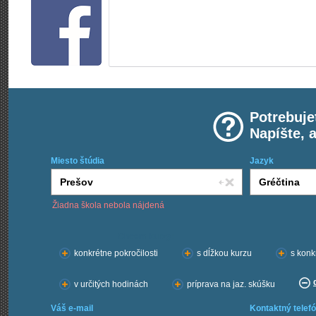
Potrebuje
Napíšte, 
Miesto štúdia
Jazyk
Žiadna škola nebola nájdená
Chcem kurzy:
konkrétne pokročilosti
s dĺžkou kurzu
s konk
v určitých hodinách
príprava na jaz. skúšku
Váš e-mail
Kontaktný telefó