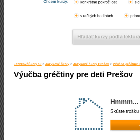
Chcem kurzy:
konkrétne pokročilosti
s d
v určitých hodinách
prípr
JazykovéŠkoly.sk
>
Jazykové školy
>
Jazykové školy Prešov
>
Výučba gréčtiny 
Výučba gréčtiny pre deti Prešov
Hmmm... 
Skúste trošku 