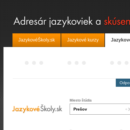
JazykovéŠkoly.sk
Jazykové kurzy
Jazykov
Odpor
Miesto štúdia