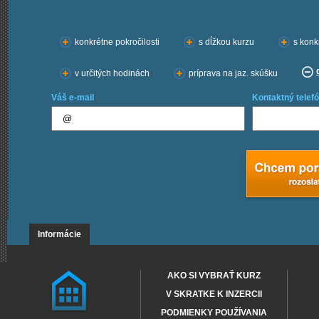
Chcem kurzy:
konkrétne pokročilosti
s dĺžkou kurzu
s konk
v určitých hodinách
príprava na jaz. skúšku
Váš e-mail
Kontaktný telefó
Informácie
AKO SI VYBRAŤ KURZ
V SKRATKE K INZERCII
PODMIENKY POUŽÍVANIA