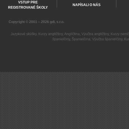
VSTUP PRE
NAPÍSALI O NÁS
REGISTROVANÉ ŠKOLY
Copyright © 2001 – 2026
gdi, s.r.o.
Jazykové skúšky
,
Kurzy angličtiny
,
Angličtina
,
Výučba angličtiny
,
Kurzy nemč
španielčiny
,
Španielčina
,
Výučba španielčiny
,
Kur