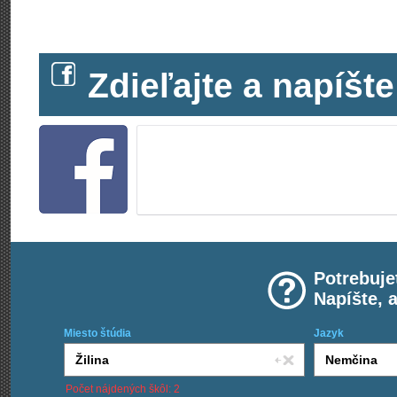
Zdieľajte a napíš
Potrebuje
Napíšte, 
Miesto štúdia
Jazyk
Počet nájdených škôl: 2