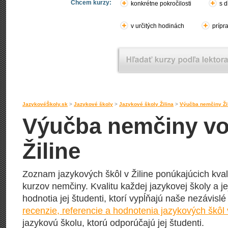
Chcem kurzy:
konkrétne pokročilosti
s d
v určitých hodinách
prípr
JazykovéŠkoly.sk
>
Jazykové školy
>
Jazykové školy Žilina
>
Výučba nemčiny Ži
Výučba nemčiny vo
Žiline
Zoznam jazykových škôl v Žiline ponúkajúcich kva
kurzov nemčiny. Kvalitu každej jazykovej školy a j
hodnotia jej študenti, ktorí vypĺňajú naše nezávisl
recenzie, referencie a hodnotenia jazykových škôl v
jazykovú školu, ktorú odporúčajú jej študenti.