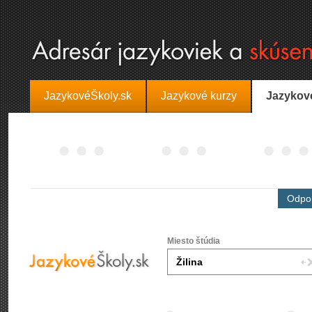
JazykovéŠkoly.sk
Jazykové kurzy
Jazykov
Odpor
Miesto štúdia