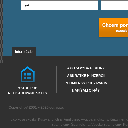
Informácie
AKO SI VYBRAŤ KURZ
V SKRATKE K INZERCII
PODMIENKY POUŽÍVANIA
VSTUP PRE
NAPÍSALI O NÁS
REGISTROVANÉ ŠKOLY
Copyright © 2001 – 2026
gdi, s.r.o.
Jazykové skúšky
,
Kurzy angličtiny
,
Angličtina
,
Výučba angličtiny
,
Kurzy nemč
španielčiny
,
Španielčina
,
Výučba španielčiny
,
Kur