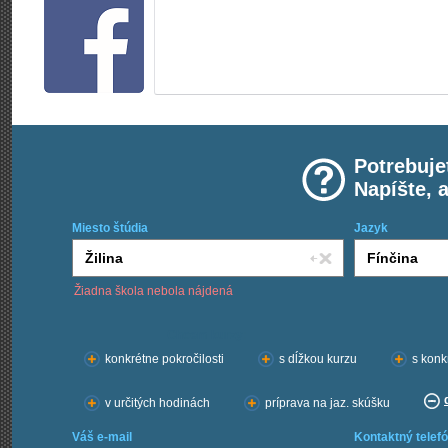
Potrebuje
Napíšte, 
Miesto štúdia
Jazyk
Žiadna škola nebola nájdená
Chcem kurzy:
konkrétne pokročilosti
s dĺžkou kurzu
s konk
v určitých hodinách
príprava na jaz. skúšku
Váš e-mail
Kontaktný telefó