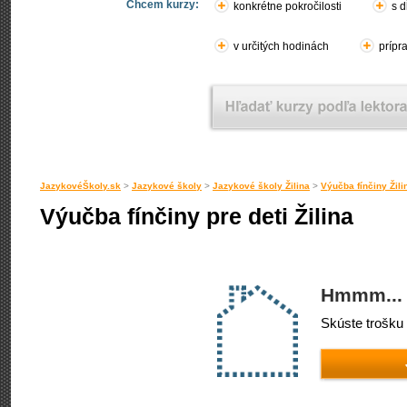
Chcem kurzy:
konkrétne pokročilosti
s d
v určitých hodinách
prípr
JazykovéŠkoly.sk
>
Jazykové školy
>
Jazykové školy Žilina
>
Výučba fínčiny Žili
Výučba fínčiny pre deti Žilina
Hmmm... 
Skúste trošku 