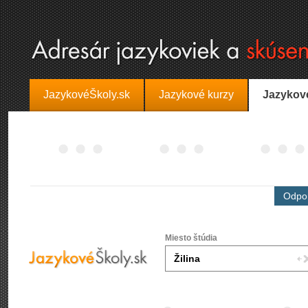
JazykovéŠkoly.sk
Jazykové kurzy
Jazykov
Odpor
Miesto štúdia