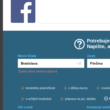
Potrebuje
Napíšte, 
Miesto štúdia
Jazyk
Žiadna škola nebola nájdená
Chcem kurzy:
konkrétne pokročilosti
s dĺžkou kurzu
s konk
v určitých hodinách
príprava na jaz. skúšku
Váš e-mail
Kontaktný telefó