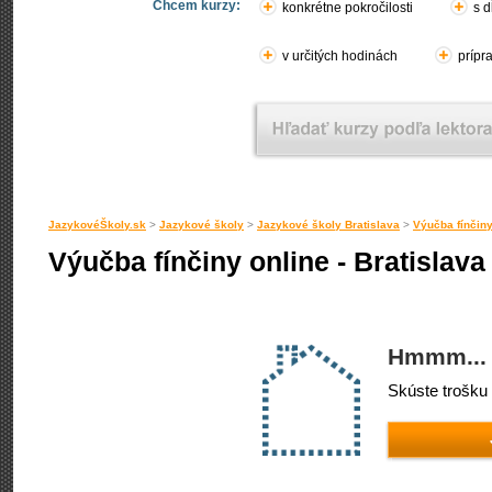
Chcem kurzy:
konkrétne pokročilosti
s d
v určitých hodinách
prípr
JazykovéŠkoly.sk
>
Jazykové školy
>
Jazykové školy Bratislava
>
Výučba fínčiny
Výučba fínčiny online - Bratislava
Hmmm... 
Skúste trošku 