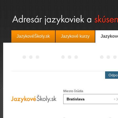
JazykovéŠkoly.sk
Jazykové kurzy
Jazykov
Odpor
Miesto štúdia