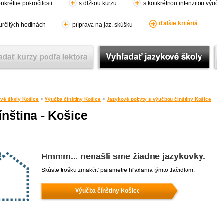
nkrétne pokročilosti
s dĺžkou kurzu
s konkrétnou intenzitou výu
ďalšie kritériá
 určitých hodinách
príprava na jaz. skúšku
vé školy Košice
>
Výučba čínštiny Košice
>
Jazykové pobyty s výučbou čínštiny Košice
nština - Košice
Hmmm... nenašli sme žiadne jazykovky.
Skúste trošku zmäkčiť parametre hľadania týmto tlačidlom:
Výučba čínštiny Košice