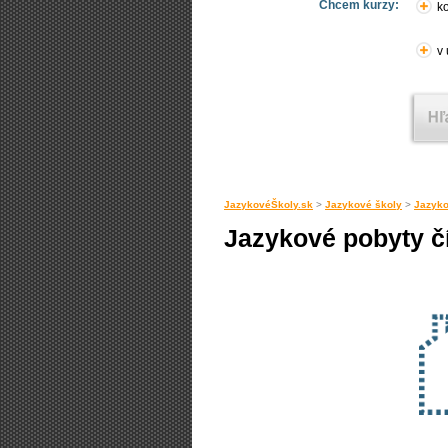
Chcem kurzy:
ko
v
JazykovéŠkoly.sk
>
Jazykové školy
>
Jazyko
Jazykové pobyty čí