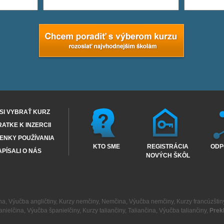
SI VYBRAŤ KURZ
RATKE K INZERCII
ENKY POUŽÍVANIA
KTO SME
REGISTRÁCIA
ODP
PÍSALI O NÁS
NOVÝCH ŠKÔL
na
,
Výučba angličtiny
,
Kurzy nemčiny
,
Nemčina
,
Výučba nemčiny
,
Kurzy francúzštin
anielčina
,
Výučba španielčiny
,
Kurzy taliančiny
,
Taliančina
,
Výučba taliančiny
,
Prek