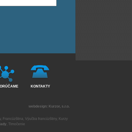
ORÚČAME
KONTAKTY
webdesign:
Kurzor, s.r.o.
y
,
Francúzština
,
Výučba francúzštiny
,
Kurzy
lady
,
Tlmočenie