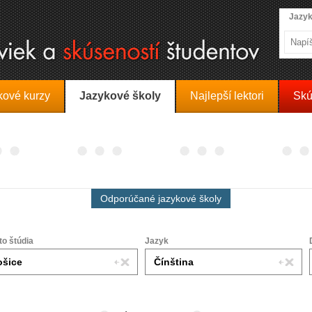
Jazyk
kové kurzy
Jazykové školy
Najlepší lektori
Skú
Odporúčané jazykové školy
to štúdia
Jazyk