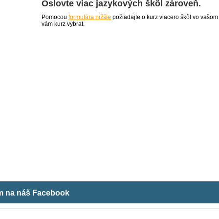
Oslovte viac jazykových škôl zároveň.
Pomocou
formulára nižšie
požiadajte o kurz viacero škôl vo vašom
vám kurz vybrat.
ám na náš Facebook