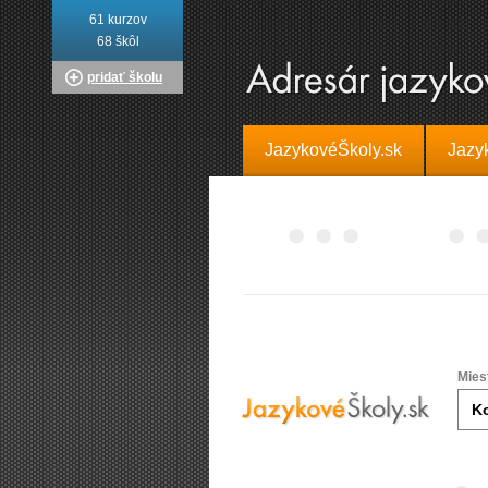
61 kurzov
68 škôl
pridať školu
JazykovéŠkoly.sk
Jazy
Mies