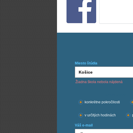
Miesto štúdia
Žiadna škola nebola nájdená
Chcem kurzy:
konkrétne pokročilosti
v určitých hodinách
Váš e-mail