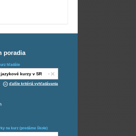
m poradia
kurz hľadáte
ďalšie kritériá vyhľadávania
ch
ky na kurz (predáme škole)