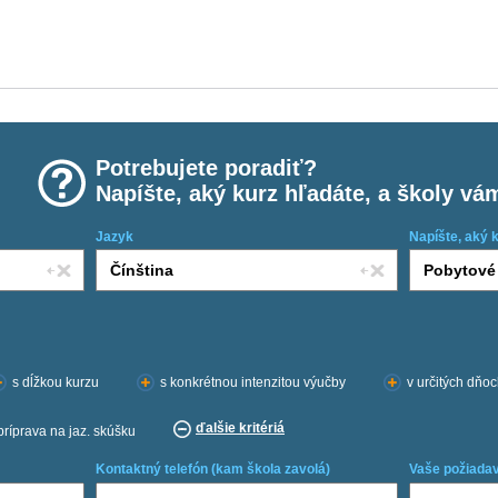
Potrebujete poradiť?
Napíšte, aký kurz hľadáte, a školy vá
Jazyk
Napíšte, aký 
s dĺžkou kurzu
s konkrétnou intenzitou výučby
v určitých dňo
ďalšie kritériá
príprava na jaz. skúšku
Kontaktný telefón (kam škola zavolá)
Vaše požiadav