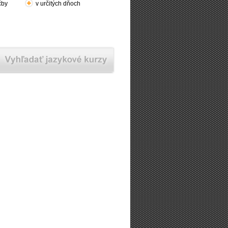
čby
v určitých dňoch