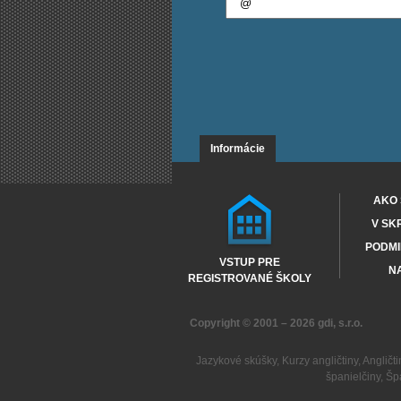
Informácie
AKO 
V SK
PODMI
VSTUP PRE
NA
REGISTROVANÉ ŠKOLY
Copyright © 2001 – 2026
gdi, s.r.o.
Jazykové skúšky
,
Kurzy angličtiny
,
Angličti
španielčiny
,
Šp