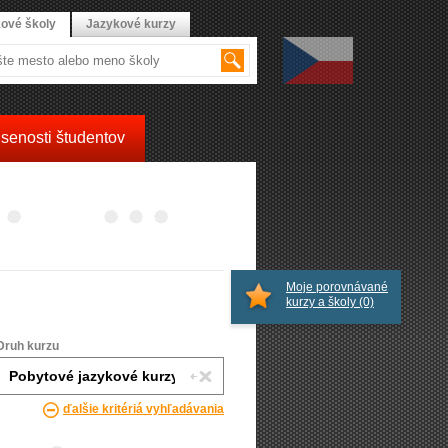
ové školy
Jazykové kurzy
senosti študentov
Moje porovnávané
kurzy a školy
(0)
Druh kurzu
ďalšie kritériá vyhľadávania