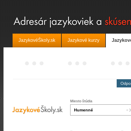
JazykovéŠkoly.sk
Jazykové kurzy
Jazykov
Odpor
Miesto štúdia