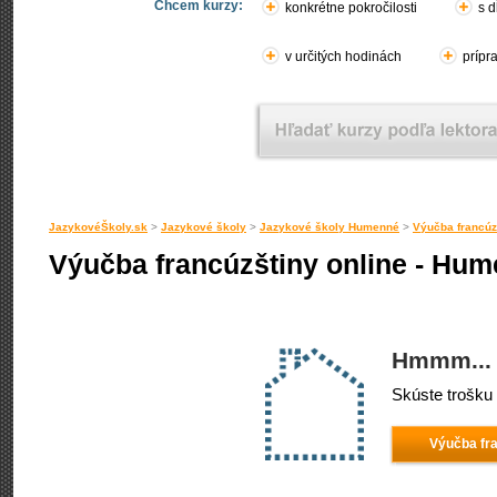
Chcem kurzy:
konkrétne pokročilosti
s d
v určitých hodinách
prípr
JazykovéŠkoly.sk
>
Jazykové školy
>
Jazykové školy Humenné
>
Výučba francú
Výučba francúzštiny online - Hu
Hmmm... 
Skúste trošku 
Výučba fra