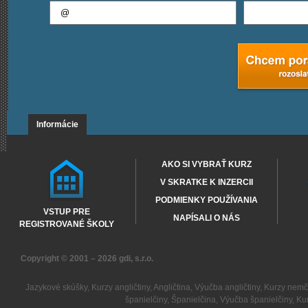
Informácie
AKO SI VYBRAŤ KURZ
V SKRATKE K INZERCII
PODMIENKY POUŽÍVANIA
VSTUP PRE
NAPÍSALI O NÁS
REGISTROVANÉ ŠKOLY
Copyright © 2001 – 2026
gdi, s.r.o.
Jazykové skúšky
,
Kurzy angličtiny
,
Angličtina
,
Výučba angličtiny
,
Kurzy nemč
španielčiny
,
Španielčina
,
Výučba španielčiny
,
Kur