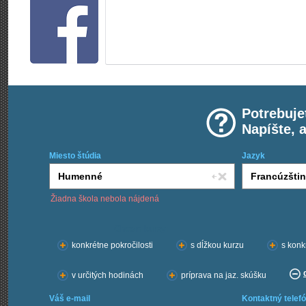
Potrebuje
Napíšte, 
Miesto štúdia
Jazyk
Žiadna škola nebola nájdená
Chcem kurzy:
konkrétne pokročilosti
s dĺžkou kurzu
s konk
v určitých hodinách
príprava na jaz. skúšku
Váš e-mail
Kontaktný telefó