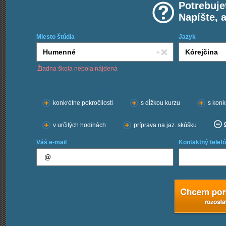
Potrebuje
Napíšte, 
Miesto štúdia
Jazyk
Žiadna škola nebola nájdená
Chcem kurzy:
konkrétne pokročilosti
s dĺžkou kurzu
s konk
v určitých hodinách
príprava na jaz. skúšku
Váš e-mail
Kontaktný telefó