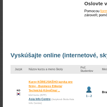
Oslovte v
Pomocou
form
zároveň; pomô
Vyskúšajte online (internetové, s
Poč.
Jazyk
Názov kurzu a meno školy
Mes
študentov
Kurzy KÓREJSKÉHO jazyka pre
firmy - Business Etiketa/
Technická Kórejčina/ ...
KO
Bra
kód kurzu (KPF)
1 – 2
Asia Info Centre
(Jazyková škola Asia
Info Centre)