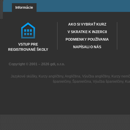
Informácie
AKO SI VYBRAŤ KURZ
V SKRATKE K INZERCII
PODMIENKY POUŽÍVANIA
VSTUP PRE
NAPÍSALI O NÁS
REGISTROVANÉ ŠKOLY
Copyright © 2001 – 2026
gdi, s.r.o.
Jazykové skúšky
,
Kurzy angličtiny
,
Angličtina
,
Výučba angličtiny
,
Kurzy nemč
španielčiny
,
Španielčina
,
Výučba španielčiny
,
Kur