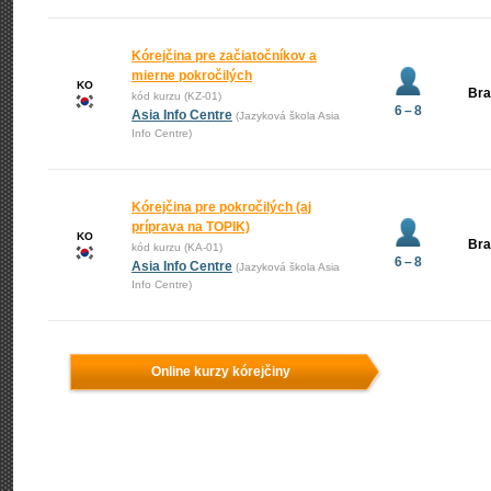
Kórejčina pre začiatočníkov a
mierne pokročilých
KO
Bra
kód kurzu (KZ-01)
6 – 8
Asia Info Centre
(Jazyková škola Asia
Info Centre)
Kórejčina pre pokročilých (aj
príprava na TOPIK)
KO
Bra
kód kurzu (KA-01)
6 – 8
Asia Info Centre
(Jazyková škola Asia
Info Centre)
Online kurzy kórejčiny