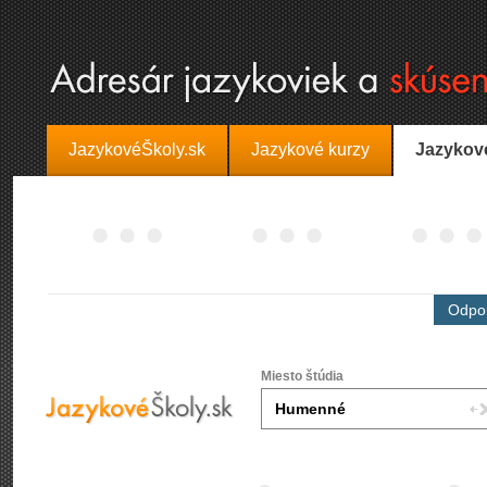
JazykovéŠkoly.sk
Jazykové kurzy
Jazykov
Odpor
Miesto štúdia