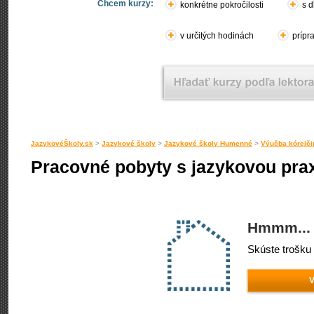
Chcem kurzy:
konkrétne pokročilosti
s d
v určitých hodinách
prípr
JazykovéŠkoly.sk
>
Jazykové školy
>
Jazykové školy Humenné
>
Výučba kórejč
Pracovné pobyty s jazykovou pra
Hmmm... 
Skúste trošku 
V