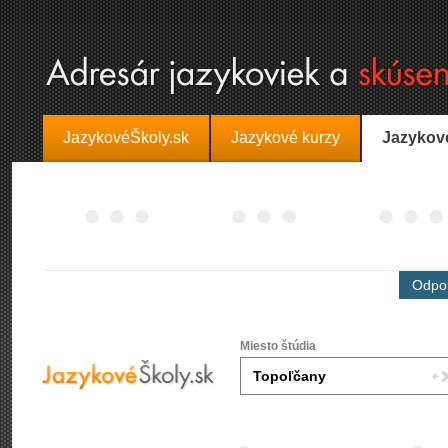
JazykovéŠkoly.sk
Jazykové kurzy
Jazykov
Odpor
Miesto štúdia