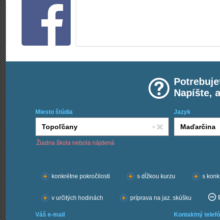
Potrebuje
Napíšte, 
Miesto štúdia
Jazyk
Žiadna škola nebola nájdená
Chcem kurzy:
konkrétne pokročilosti
s dĺžkou kurzu
s konk
v určitých hodinách
príprava na jaz. skúšku
Váš e-mail
Kontaktný telefó