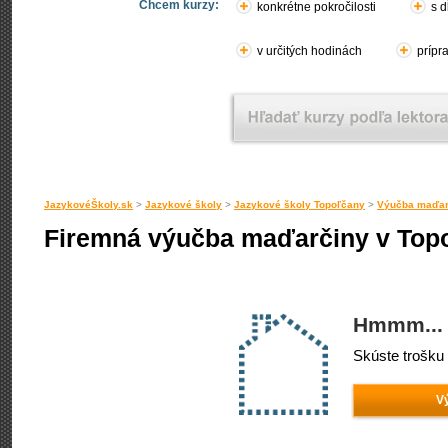
Chcem kurzy:
konkrétne pokročilosti
s d
v určitých hodinách
prípr
JazykovéŠkoly.sk
>
Jazykové školy
>
Jazykové školy Topoľčany
>
Výučba maďar
Firemná výučba maďarčiny v Top
Hmmm... 
Skúste trošku 
V