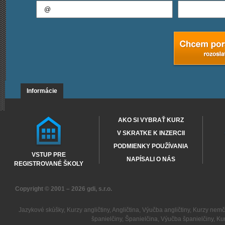
Informácie
AKO SI VYBRAŤ KURZ
V SKRATKE K INZERCII
PODMIENKY POUŽÍVANIA
VSTUP PRE
NAPÍSALI O NÁS
REGISTROVANÉ ŠKOLY
Copyright © 2001 – 2026
gdi, s.r.o.
Jazykové skúšky
,
Kurzy angličtiny
,
Angličtina
,
Výučba angličtiny
,
Kurzy nemč
španielčiny
,
Španielčina
,
Výučba španielčiny
,
Kur