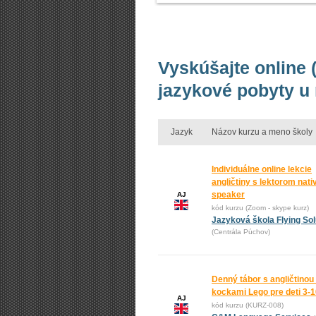
Vyskúšajte online (
jazykové pobyty u
Jazyk
Názov kurzu a meno školy
Individuálne online lekcie
angličtiny s lektorom nati
speaker
AJ
kód kurzu (Zoom - skype kurz)
Jazyková škola Flying Sol
(Centrála Púchov)
Denný tábor s angličtinou
kockami Lego pre deti 3-
AJ
kód kurzu (KURZ-008)