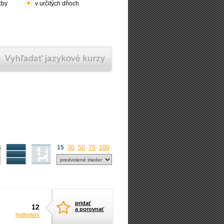
čby
v určitých dňoch
15
30
50
75
100
pridať
12
a porovnať
hodnotení