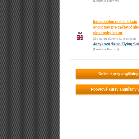
(Centrála Púchov)
Individuálne online lekcie
angličtiny pre začiatočník
slovenský lektor
AJ
kód kurzu (Online kurz sk lekt)
Jazyková škola Flying Sol
(Centrála Púchov)
Online kurzy angličtiny
Pobytové kurzy angličtiny 