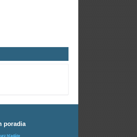
m poradia
kurz hľadáte