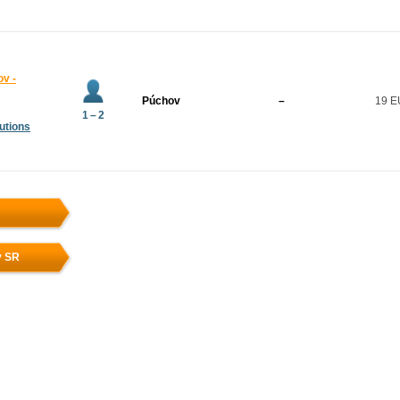
ov -
Púchov
–
19 
1 – 2
utions
v SR