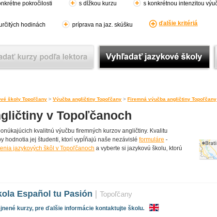
nkrétne pokročilosti
s dĺžkou kurzu
s konkrétnou intenzitou výu
ďalšie kritériá
 určitých hodinách
príprava na jaz. skúšku
vé školy Topoľčany
>
Výučba angličtiny Topoľčany
>
Firemná výučba angličtiny Topoľčany
gličtiny v Topoľčanoch
úkajúcich kvalitnú výučbu firemných kurzov angličtiny. Kvalitu
y hodnotia jej študenti, ktorí vypĺňajú naše nezávislé
formuláre
-
tenia jazykových škôl v Topoľčanoch
a vyberte si jazykovú školu, ktorú
ola Español tu Pasión
|
Topoľčany
nené kurzy, pre ďalšie informácie kontaktujte školu.