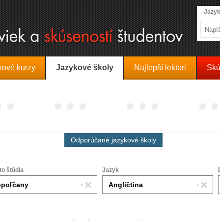
Jazyk
kové kurzy
Jazykové školy
Najlepší lektori
Skú
Odporúčané jazykové školy
to štúdia
Jazyk