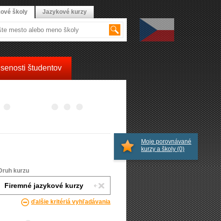
ové školy
Jazykové kurzy
senosti študentov
Moje porovnávané
kurzy a školy
(0)
Druh kurzu
ďalšie kritériá vyhľadávania