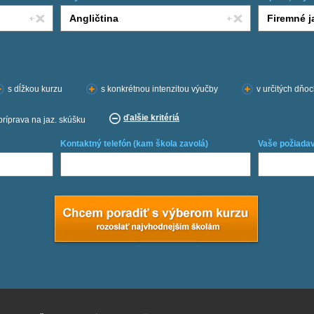
s dĺžkou kurzu
s konkrétnou intenzitou výučby
v určitých dňo
ďalšie kritériá
príprava na jaz. skúšku
Kontaktný telefón (kam škola zavolá)
Vaše požiadav