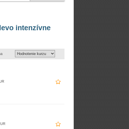
levo intenzívne
na
EUR
EUR