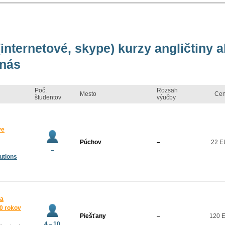
internetové, skype) kurzy angličtiny a
 nás
Poč.
Rozsah
Mesto
Ce
študentov
výučby
ve
Púchov
–
22 
–
utions
 a
10 rokov
Piešťany
–
120 
4 – 10