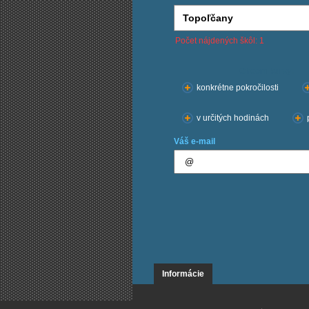
Počet nájdených škôl: 1
Chcem kurzy:
konkrétne pokročilosti
v určitých hodinách
Váš e-mail
Informácie