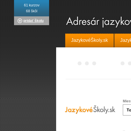
61 kurzov
68 škôl
pridať školu
JazykovéŠkoly.sk
Jazy
Mies