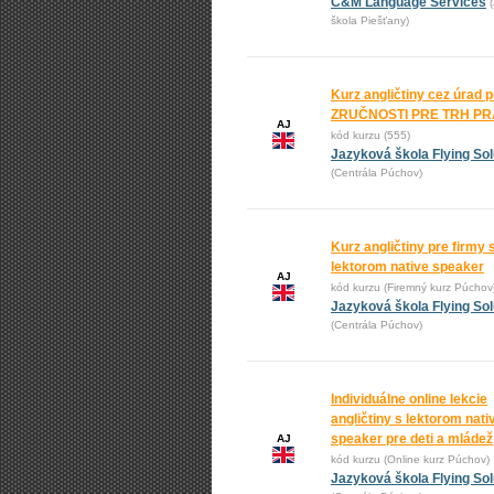
C&M Language Services
škola Piešťany)
Kurz angličtiny cez úrad 
ZRUČNOSTI PRE TRH P
AJ
kód kurzu (555)
Jazyková škola Flying Sol
(Centrála Púchov)
Kurz angličtiny pre firmy 
lektorom native speaker
AJ
kód kurzu (Firemný kurz Púchov
Jazyková škola Flying Sol
(Centrála Púchov)
Individuálne online lekcie
angličtiny s lektorom nati
speaker pre deti a mládež
AJ
kód kurzu (Online kurz Púchov)
Jazyková škola Flying Sol