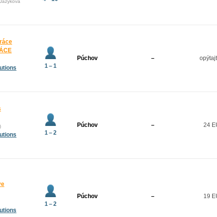
(Jazyková
práce
RÁCE
Púchov
–
opýtaj
1 – 1
utions
s
Púchov
–
24 
)
1 – 2
utions
ve
Púchov
–
19 
1 – 2
utions