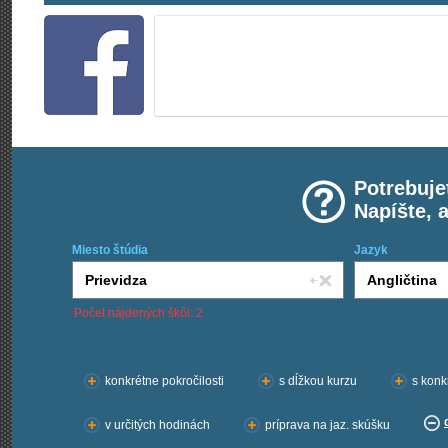
Potrebuje
Napíšte, 
Miesto štúdia
Jazyk
Počet nájdených škôl: 2
Chcem kurzy:
konkrétne pokročilosti
s dĺžkou kurzu
s konk
v určitých hodinách
príprava na jaz. skúšku