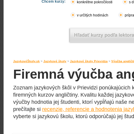
Chcem kurzy:
konkrétne pokročilosti
s d
v určitých hodinách
prípr
JazykovéŠkoly.sk
>
Jazykové školy
>
Jazykové školy Prievidza
>
Výučba angličt
Firemná výučba angl
Zoznam jazykových škôl v Prievidzi ponúkajúcich 
firemných kurzov angličtiny. Kvalitu každej jazykove
výučby hodnotia jej študenti, ktorí vypĺňajú naše n
prečítajte si
recenzie, referencie a hodnotenia jazy
vyberte si jazykovú školu, ktorú odporúčajú jej štud