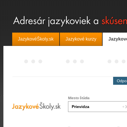
JazykovéŠkoly.sk
Jazykové kurzy
Jazykov
Odpor
Miesto štúdia