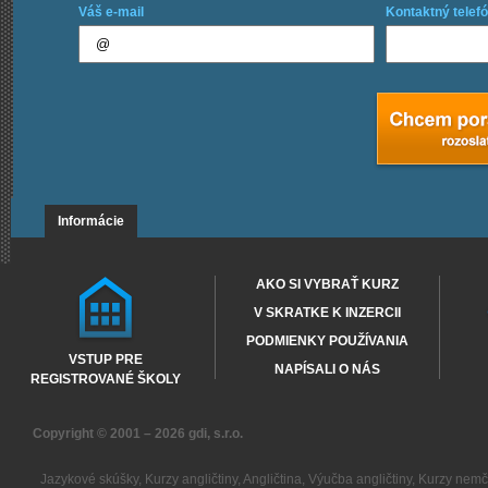
Váš e-mail
Kontaktný telefó
Informácie
AKO SI VYBRAŤ KURZ
V SKRATKE K INZERCII
PODMIENKY POUŽÍVANIA
VSTUP PRE
NAPÍSALI O NÁS
REGISTROVANÉ ŠKOLY
Copyright © 2001 – 2026
gdi, s.r.o.
Jazykové skúšky
,
Kurzy angličtiny
,
Angličtina
,
Výučba angličtiny
,
Kurzy nemč