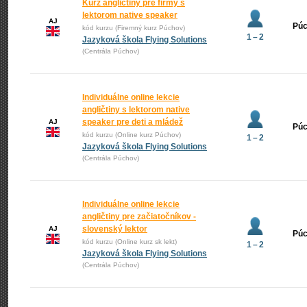
Kurz angličtiny pre firmy s
lektorom native speaker
AJ
Pú
kód kurzu (Firemný kurz Púchov)
1 – 2
Jazyková škola Flying Solutions
(Centrála Púchov)
Individuálne online lekcie
angličtiny s lektorom native
speaker pre deti a mládež
AJ
Pú
kód kurzu (Online kurz Púchov)
1 – 2
Jazyková škola Flying Solutions
(Centrála Púchov)
Individuálne online lekcie
angličtiny pre začiatočníkov -
slovenský lektor
AJ
Pú
kód kurzu (Online kurz sk lekt)
1 – 2
Jazyková škola Flying Solutions
(Centrála Púchov)