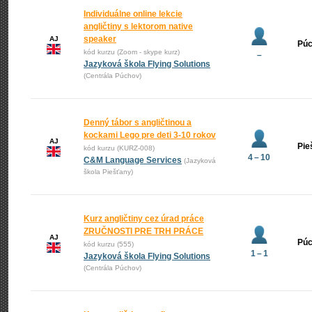
Individuálne online lekcie
angličtiny s lektorom native
speaker
AJ
Pú
kód kurzu (Zoom - skype kurz)
–
Jazyková škola Flying Solutions
(Centrála Púchov)
Denný tábor s angličtinou a
kockami Lego pre deti 3-10 rokov
AJ
Pie
kód kurzu (KURZ-008)
4 – 10
C&M Language Services
(Jazyková
škola Piešťany)
Kurz angličtiny cez úrad práce
ZRUČNOSTI PRE TRH PRÁCE
AJ
Pú
kód kurzu (555)
1 – 1
Jazyková škola Flying Solutions
(Centrála Púchov)