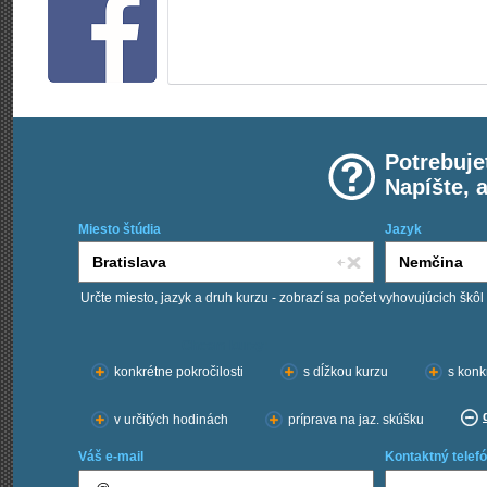
Potrebuje
Napíšte, 
Miesto štúdia
Jazyk
Určte miesto, jazyk a druh kurzu - zobrazí sa počet vyhovujúcich škôl
Chcem kurzy:
konkrétne pokročilosti
s dĺžkou kurzu
s konk
v určitých hodinách
príprava na jaz. skúšku
Váš e-mail
Kontaktný telefó