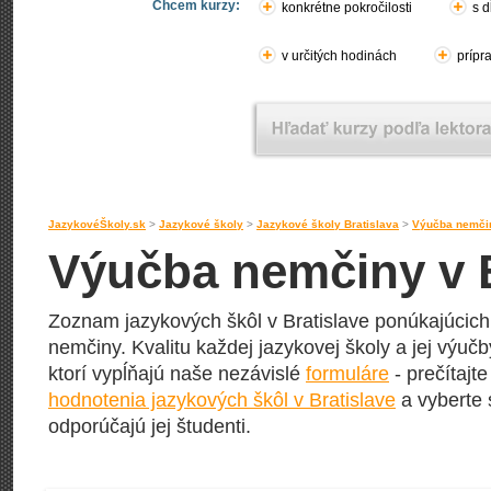
Chcem kurzy:
konkrétne pokročilosti
s d
v určitých hodinách
prípr
JazykovéŠkoly.sk
>
Jazykové školy
>
Jazykové školy Bratislava
>
Výučba nemčin
Výučba nemčiny v B
Zoznam jazykových škôl v Bratislave ponúkajúcich
nemčiny. Kvalitu každej jazykovej školy a jej výučby
ktorí vypĺňajú naše nezávislé
formuláre
- prečítajte
hodnotenia jazykových škôl v Bratislave
a vyberte 
odporúčajú jej študenti.