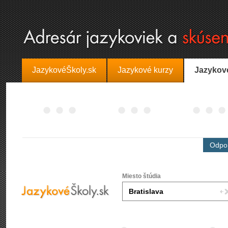
JazykovéŠkoly.sk
Jazykové kurzy
Jazykov
Odpor
Miesto štúdia