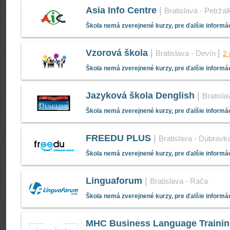
Asia Info Centre
|
Bratislava - Petržal
Škola nemá zverejnené kurzy, pre ďalšie informác
Vzorová škola
|
|
Bratislava - Devín
2
Škola nemá zverejnené kurzy, pre ďalšie informác
Jazyková škola Denglish
|
Bratisla
Škola nemá zverejnené kurzy, pre ďalšie informác
FREEDU PLUS
|
Bratislava - Dúbravk
Škola nemá zverejnené kurzy, pre ďalšie informác
Linguaforum
|
Bratislava - Rača
Škola nemá zverejnené kurzy, pre ďalšie informác
MHC Business Language Traini