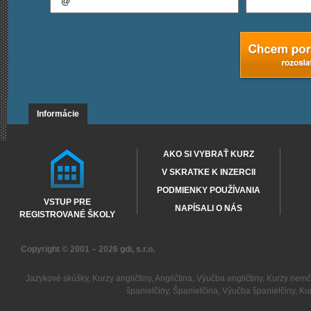
Informácie
AKO SI VYBRAŤ KURZ
V SKRATKE K INZERCII
PODMIENKY POUŽÍVANIA
VSTUP PRE
NAPÍSALI O NÁS
REGISTROVANÉ ŠKOLY
Copyright © 2001 – 2026
gdi, s.r.o.
Jazykové skúšky
,
Kurzy angličtiny
,
Angličtina
,
Výučba angličtiny
,
Kurzy nemč
španielčiny
,
Španielčina
,
Výučba španielčiny
,
Kur