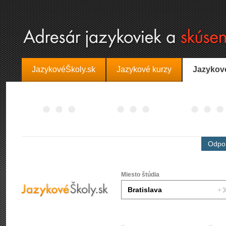
JazykovéŠkoly.sk
Jazykové kurzy
Jazykov
Odpor
Miesto štúdia