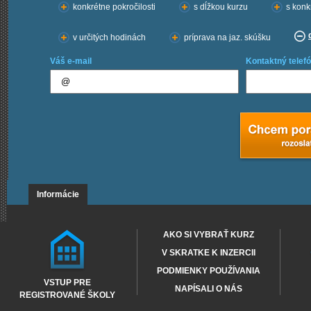
konkrétne pokročilosti
s dĺžkou kurzu
s konk
v určitých hodinách
príprava na jaz. skúšku
Váš e-mail
Kontaktný telefó
Informácie
AKO SI VYBRAŤ KURZ
V SKRATKE K INZERCII
PODMIENKY POUŽÍVANIA
VSTUP PRE
NAPÍSALI O NÁS
REGISTROVANÉ ŠKOLY