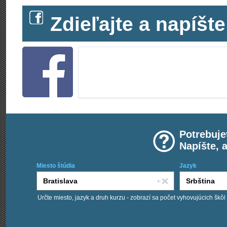
Zdieľajte a napíš
Potrebuje
Napíšte, 
Miesto štúdia
Jazyk
Určte miesto, jazyk a druh kurzu - zobrazí sa počet vyhovujúcich škôl
Chcem kurzy: