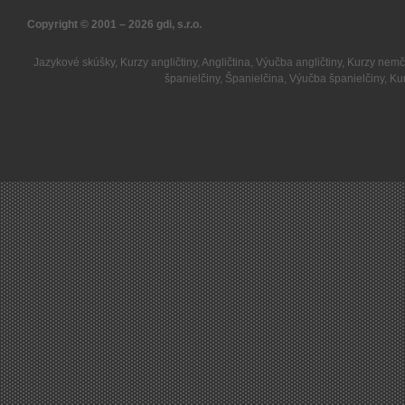
Copyright © 2001 – 2026
gdi, s.r.o.
Jazykové skúšky
,
Kurzy angličtiny
,
Angličtina
,
Výučba angličtiny
,
Kurzy nemč
španielčiny
,
Španielčina
,
Výučba španielčiny
,
Kur