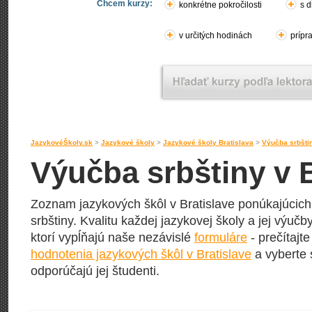
Chcem kurzy:
konkrétne pokročilosti
s d
v určitých hodinách
prípr
JazykovéŠkoly.sk
>
Jazykové školy
>
Jazykové školy Bratislava
>
Výučba srbštin
Výučba srbštiny v B
Zoznam jazykových škôl v Bratislave ponúkajúcich
srbštiny. Kvalitu každej jazykovej školy a jej výučby
ktorí vypĺňajú naše nezávislé
formuláre
- prečítajte
hodnotenia jazykových škôl v Bratislave
a vyberte 
odporúčajú jej študenti.