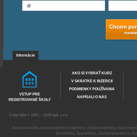
Informácie
AKO SI VYBRAŤ KURZ
V SKRATKE K INZERCII
PODMIENKY POUŽÍVANIA
VSTUP PRE
NAPÍSALI O NÁS
REGISTROVANÉ ŠKOLY
Copyright © 2001 – 2026
gdi, s.r.o.
Jazykové skúšky
,
Kurzy angličtiny
,
Angličtina
,
Výučba angličtiny
,
Kurzy nemč
španielčiny
,
Španielčina
,
Výučba španielčiny
,
Kur