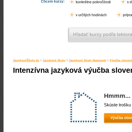
Chcem kurzy:
konkrétne pokročilosti
s d
v určitých hodinách
prípr
JazykovéŠkoly.sk
>
Jazykové školy
>
Jazykové školy Humenné
>
Výučba sloven
Intenzívna jazyková výučba slov
Hmmm... 
Skúste trošku 
Výučba slov