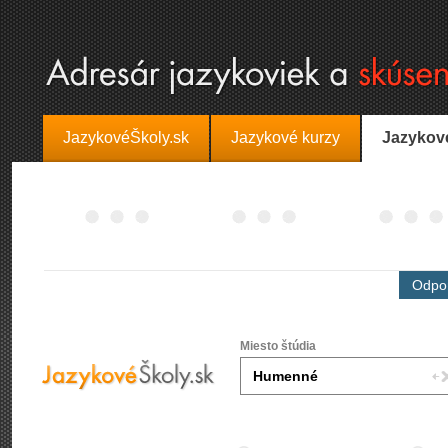
JazykovéŠkoly.sk
Jazykové kurzy
Jazykov
Odpor
Miesto štúdia