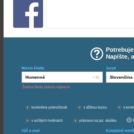
Potrebuje
Napíšte, 
Miesto štúdia
Jazyk
Žiadna škola nebola nájdená
Chcem kurzy:
konkrétne pokročilosti
s dĺžkou kurzu
s konk
v určitých hodinách
príprava na jaz. skúšku
Váš e-mail
Kontaktný telefó