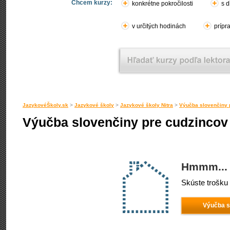
Chcem kurzy:
konkrétne pokročilosti
s d
v určitých hodinách
prípr
JazykovéŠkoly.sk
>
Jazykové školy
>
Jazykové školy Nitra
>
Výučba slovenčiny p
Výučba slovenčiny pre cudzincov 
Hmmm... 
Skúste trošku 
Výučba s