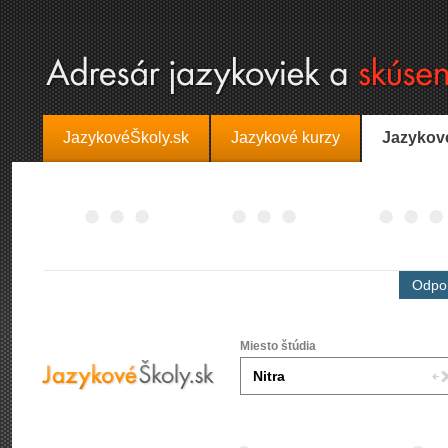
JazykovéŠkoly.sk
Jazykové kurzy
Jazykov
Odpor
Miesto štúdia