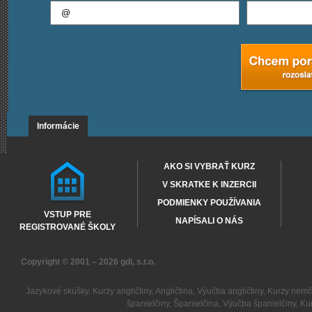
Informácie
AKO SI VYBRAŤ KURZ
V SKRATKE K INZERCII
PODMIENKY POUŽÍVANIA
VSTUP PRE
NAPÍSALI O NÁS
REGISTROVANÉ ŠKOLY
Copyright © 2001 – 2026
gdi, s.r.o.
Jazykové skúšky
,
Kurzy angličtiny
,
Angličtina
,
Výučba angličtiny
,
Kurzy nemč
španielčiny
,
Španielčina
,
Výučba španielčiny
,
Kur