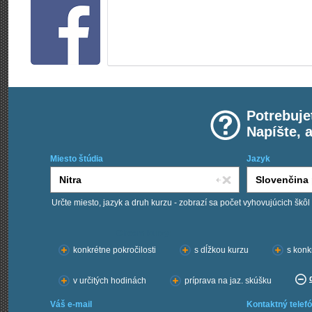
Potrebuje
Napíšte, 
Miesto štúdia
Jazyk
Určte miesto, jazyk a druh kurzu - zobrazí sa počet vyhovujúcich škôl
Chcem kurzy:
konkrétne pokročilosti
s dĺžkou kurzu
s konk
v určitých hodinách
príprava na jaz. skúšku
Váš e-mail
Kontaktný telefó