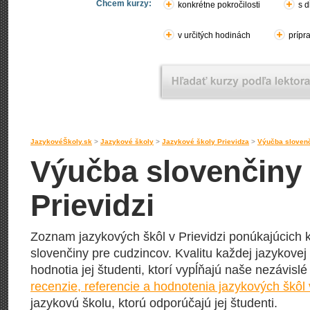
Chcem kurzy:
konkrétne pokročilosti
s d
v určitých hodinách
prípr
JazykovéŠkoly.sk
>
Jazykové školy
>
Jazykové školy Prievidza
>
Výučba slovenč
Výučba slovenčiny 
Prievidzi
Zoznam jazykových škôl v Prievidzi ponúkajúcich 
slovenčiny pre cudzincov. Kvalitu každej jazykovej 
hodnotia jej študenti, ktorí vypĺňajú naše nezávisl
recenzie, referencie a hodnotenia jazykových škôl 
jazykovú školu, ktorú odporúčajú jej študenti.