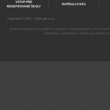
VSTUP PRE
NAPÍSALI O NÁS
REGISTROVANÉ ŠKOLY
Copyright © 2001 – 2026
gdi, s.r.o.
Jazykové skúšky
,
Kurzy angličtiny
,
Angličtina
,
Výučba angličtiny
,
Kurzy nemč
španielčiny
,
Španielčina
,
Výučba španielčiny
,
Kur