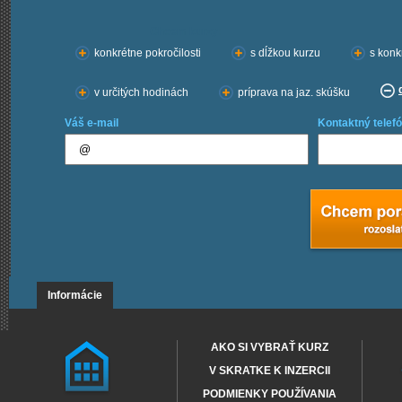
Chcem kurzy:
konkrétne pokročilosti
s dĺžkou kurzu
s konk
v určitých hodinách
príprava na jaz. skúšku
Váš e-mail
Kontaktný telefó
Informácie
AKO SI VYBRAŤ KURZ
V SKRATKE K INZERCII
PODMIENKY POUŽÍVANIA