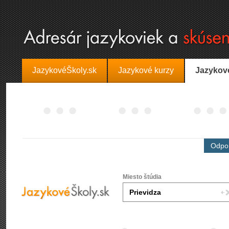
JazykovéŠkoly.sk
Jazykové kurzy
Jazykov
Odpor
Miesto štúdia