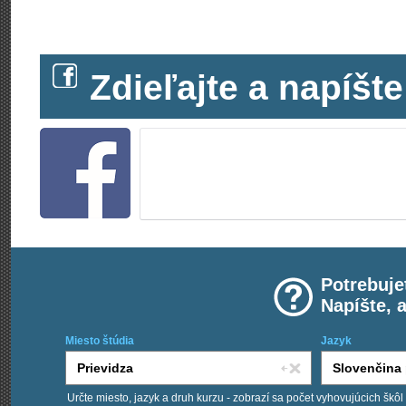
Zdieľajte a napíš
Potrebuje
Napíšte, 
Miesto štúdia
Jazyk
Určte miesto, jazyk a druh kurzu - zobrazí sa počet vyhovujúcich škôl