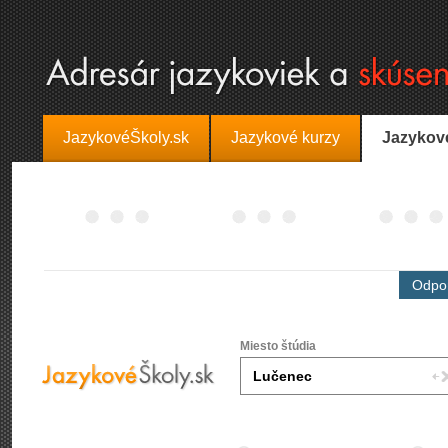
JazykovéŠkoly.sk
Jazykové kurzy
Jazykov
Odpor
Miesto štúdia