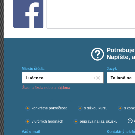
Potrebuje
Napíšte, 
Miesto štúdia
Jazyk
Žiadna škola nebola nájdená
Chcem kurzy:
konkrétne pokročilosti
s dĺžkou kurzu
s konk
v určitých hodinách
príprava na jaz. skúšku
Váš e-mail
Kontaktný telefó