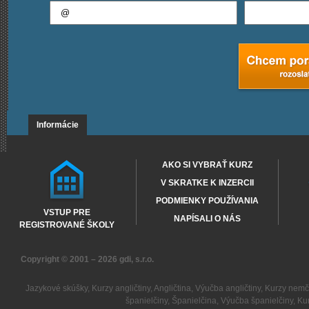
Informácie
AKO SI VYBRAŤ KURZ
V SKRATKE K INZERCII
PODMIENKY POUŽÍVANIA
VSTUP PRE
NAPÍSALI O NÁS
REGISTROVANÉ ŠKOLY
Copyright © 2001 – 2026
gdi, s.r.o.
Jazykové skúšky
,
Kurzy angličtiny
,
Angličtina
,
Výučba angličtiny
,
Kurzy nemč
španielčiny
,
Španielčina
,
Výučba španielčiny
,
Kur