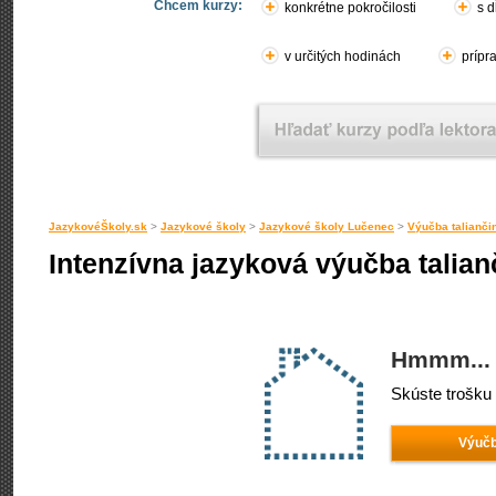
Chcem kurzy:
konkrétne pokročilosti
s d
v určitých hodinách
prípr
JazykovéŠkoly.sk
>
Jazykové školy
>
Jazykové školy Lučenec
>
Výučba talianči
Intenzívna jazyková výučba talian
Hmmm... 
Skúste trošku 
Výučb