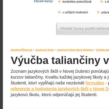
Chcem kurzy:
konkrétne pokročilosti
s d
v určitých hodinách
prípr
JazykovéŠkoly.sk
>
Jazykové školy
>
Jazykové školy Nová Dubnica
>
Výučba tal
Výučba taliančiny 
Zoznam jazykových škôl v Novej Dubnici ponúkajúc
kurzov taliančiny. Kvalitu každej jazykovej školy a 
študenti, ktorí vypĺňajú naše nezávislé
formuláre
- 
referencie a hodnotenia jazykových škôl v Novej D
jazykovú školu, ktorú odporúčajú jej študenti.