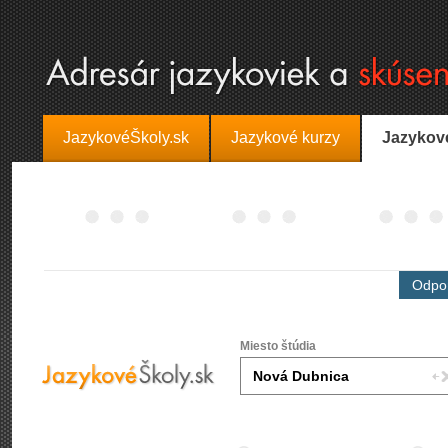
JazykovéŠkoly.sk
Jazykové kurzy
Jazykov
Odpor
Miesto štúdia