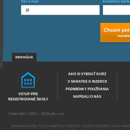
Váš e-mail
Kontaktný telefó
Informácie
AKO SI VYBRAŤ KURZ
V SKRATKE K INZERCII
PODMIENKY POUŽÍVANIA
VSTUP PRE
NAPÍSALI O NÁS
REGISTROVANÉ ŠKOLY
Copyright © 2001 – 2026
gdi, s.r.o.
Jazykové skúšky
,
Kurzy angličtiny
,
Angličtina
,
Výučba angličtiny
,
Kurzy nemč