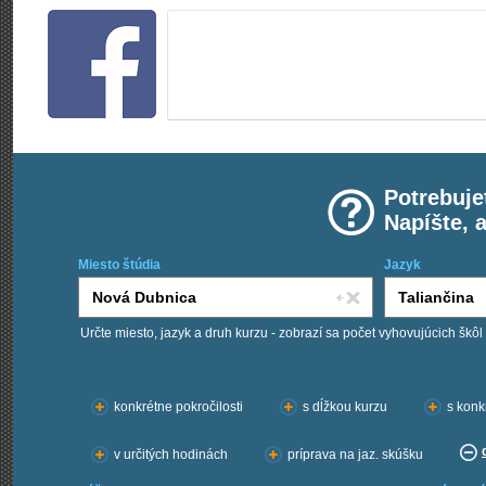
Potrebuje
Napíšte, 
Miesto štúdia
Jazyk
Určte miesto, jazyk a druh kurzu - zobrazí sa počet vyhovujúcich škôl
Chcem kurzy:
konkrétne pokročilosti
s dĺžkou kurzu
s konk
v určitých hodinách
príprava na jaz. skúšku