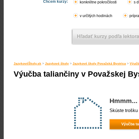
Chcem kurzy:
konkrétne pokročilosti
s d
v určitých hodinách
prípr
JazykovéŠkoly.sk
>
Jazykové školy
>
Jazykové školy Považská Bystrica
>
Výučb
Výučba taliančiny v Považskej Bys
Hmmm... 
Skúste trošku 
Výučba ta