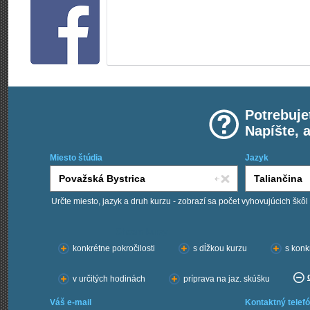
Potrebuje
Napíšte, 
Miesto štúdia
Jazyk
Určte miesto, jazyk a druh kurzu - zobrazí sa počet vyhovujúcich škôl
Chcem kurzy:
konkrétne pokročilosti
s dĺžkou kurzu
s konk
v určitých hodinách
príprava na jaz. skúšku
Váš e-mail
Kontaktný telefó