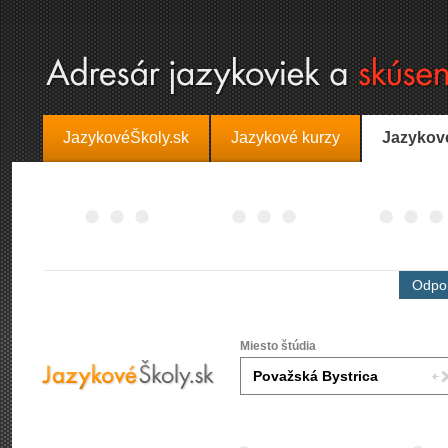
JazykovéŠkoly.sk
Jazykové kurzy
Jazykov
Odpor
Miesto štúdia