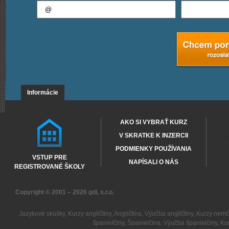
Informácie
AKO SI VYBRAŤ KURZ
V SKRATKE K INZERCII
PODMIENKY POUŽÍVANIA
VSTUP PRE
NAPÍSALI O NÁS
REGISTROVANÉ ŠKOLY
Copyright © 2001 – 2026
gdi, s.r.o.
Jazykové skúšky
,
Kurzy angličtiny
,
Angličtina
,
Výučba angličtiny
,
Kurzy nemč
španielčiny
,
Španielčina
,
Výučba španielčiny
,
Kur