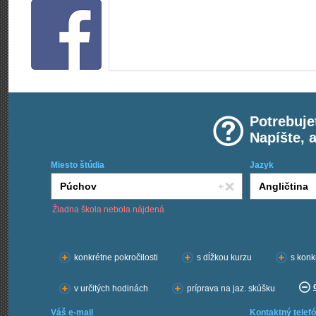
Potrebuje
Napíšte, 
Miesto štúdia
Jazyk
Žiadna škola nebola nájdená
Chcem kurzy:
konkrétne pokročilosti
s dĺžkou kurzu
s konk
v určitých hodinách
príprava na jaz. skúšku
Váš e-mail
Kontaktný telefó