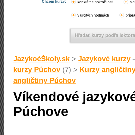
Chcem kurzy:
konkrétne pokročilosti
s d
v určitých hodinách
prípr
JazykoéŠkoly.sk
>
Jazykové kurzy
–
kurzy Púchov
(7) >
Kurzy angličtin
angličtiny Púchov
Víkendové jazykové
Púchove