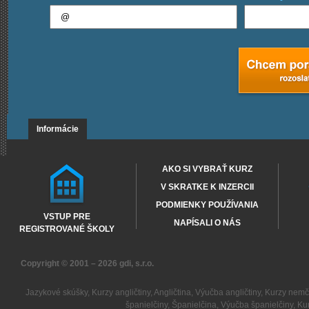
Informácie
AKO SI VYBRAŤ KURZ
V SKRATKE K INZERCII
PODMIENKY POUŽÍVANIA
VSTUP PRE
NAPÍSALI O NÁS
REGISTROVANÉ ŠKOLY
Copyright © 2001 – 2026
gdi, s.r.o.
Jazykové skúšky
,
Kurzy angličtiny
,
Angličtina
,
Výučba angličtiny
,
Kurzy nemč
španielčiny
,
Španielčina
,
Výučba španielčiny
,
Kur