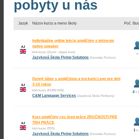
pobyty u nás
Jazyk
Názov kurzu a meno školy
Poč. štu
Individuálne online lekcie angličtiny s lektorom
native speaker
AJ
kód kurzu (Zoom - skype kurz)
–
Jazyková škola Flying Solutions
(Centrála Púchov)
Denný tábor s angličtinou a kockami Lego pre deti
3-10 rokov
AJ
kód kurzu (KURZ-008)
4 – 
C&M Language Services
(Jazyková škola Piešťany)
Kurz angličtiny cez úrad práce ZRUČNOSTI PRE
TRH PRÁCE
AJ
kód kurzu (555)
1 –
Jazyková škola Flying Solutions
(Centrála Púchov)