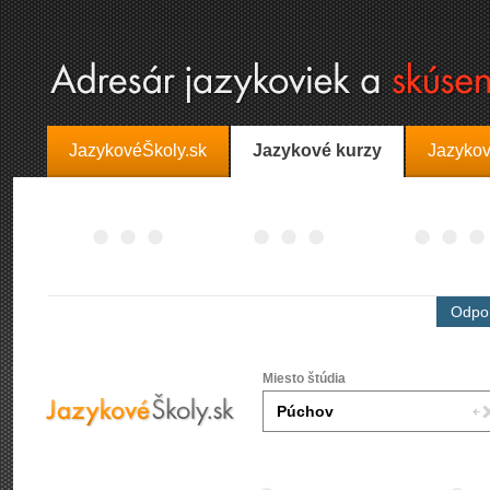
JazykovéŠkoly.sk
Jazykové kurzy
Jazykov
Odpor
Miesto štúdia