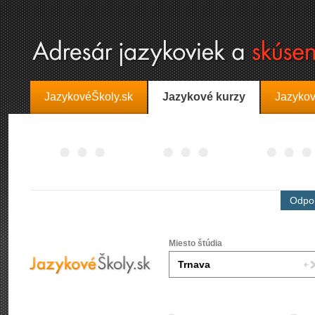
JazykovéŠkoly.sk
Jazykové kurzy
Jazykov
Odpor
Miesto štúdia