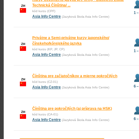
Technická Čínština/ ...
ZH
kód kurzu (CPF)
1 –
Asia Info Centre
(Jazyková škola Asia Info Centre)
Privátne a Semi-privátne kurzy japonského/
čínskeho/kórejského jazyka
ZH
kód kurzu (KP, JP, CP)
1 –
Asia Info Centre
(Jazyková škola Asia Info Centre)
Čínština pre začiatočníkov a mierne pokročilých
ZH
kód kurzu (CZ-01)
6 –
Asia Info Centre
(Jazyková škola Asia Info Centre)
Čínština pre pokročilých (aj príprava na HSK)
ZH
kód kurzu (CA-01)
6 –
Asia Info Centre
(Jazyková škola Asia Info Centre)