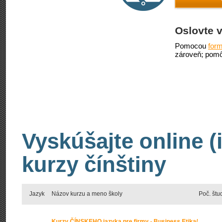
Oslovte v
Pomocou
form
zároveň; pomô
Vyskúšajte online (
kurzy čínštiny
Jazyk
Názov kurzu a meno školy
Poč. štu
Kurzy ČÍNSKEHO jazyka pre firmy - Business Etika/