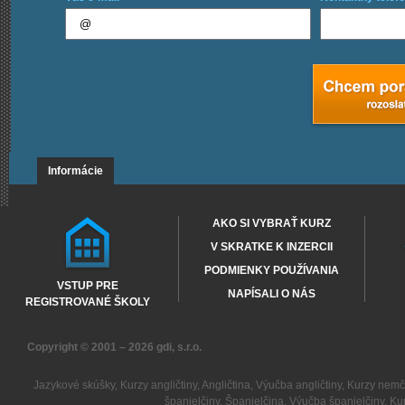
Informácie
AKO SI VYBRAŤ KURZ
V SKRATKE K INZERCII
PODMIENKY POUŽÍVANIA
VSTUP PRE
NAPÍSALI O NÁS
REGISTROVANÉ ŠKOLY
Copyright © 2001 – 2026
gdi, s.r.o.
Jazykové skúšky
,
Kurzy angličtiny
,
Angličtina
,
Výučba angličtiny
,
Kurzy nemč
španielčiny
,
Španielčina
,
Výučba španielčiny
,
Kur