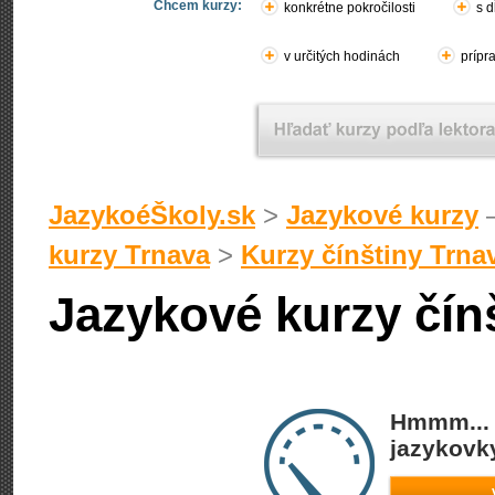
Chcem kurzy:
konkrétne pokročilosti
s d
v určitých hodinách
prípr
JazykoéŠkoly.sk
>
Jazykové kurzy
–
kurzy Trnava
>
Kurzy čínštiny Trna
Jazykové kurzy čínš
Hmmm... 
jazykovky