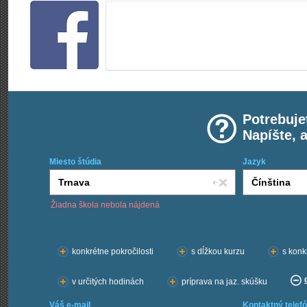
Potrebuje
Napíšte, 
Miesto štúdia
Jazyk
Žiadna škola nebola nájdená
Chcem kurzy:
konkrétne pokročilosti
s dĺžkou kurzu
s konk
v určitých hodinách
príprava na jaz. skúšku
Váš e-mail
Kontaktný telefó