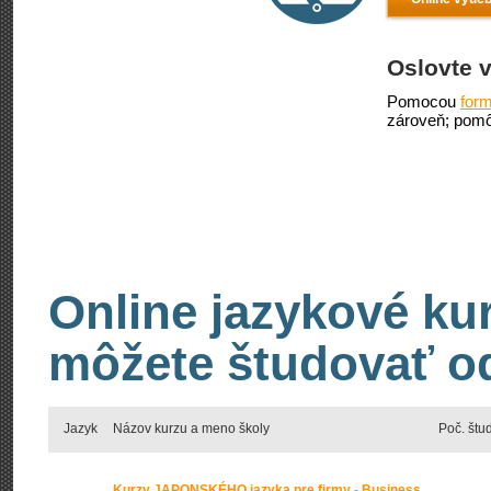
Oslovte v
Pomocou
form
zároveň; pomô
Online jazykové kur
môžete študovať od
Jazyk
Názov kurzu a meno školy
Poč. štu
Kurzy JAPONSKÉHO jazyka pre firmy - Business