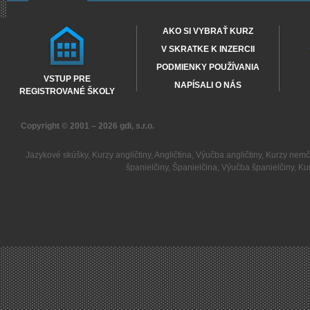
AKO SI VYBRAŤ KURZ
V SKRATKE K INZERCII
PODMIENKY POUŽÍVANIA
VSTUP PRE
NAPÍSALI O NÁS
REGISTROVANÉ ŠKOLY
Copyright © 2001 – 2026
gdi, s.r.o.
Jazykové skúšky
,
Kurzy angličtiny
,
Angličtina
,
Výučba angličtiny
,
Kurzy nemč
španielčiny
,
Španielčina
,
Výučba španielčiny
,
Kur