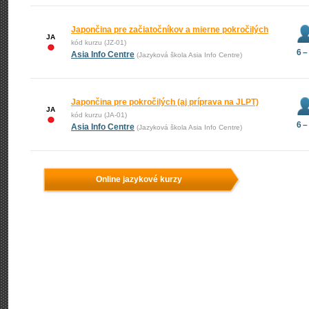
Japončina pre začiatočníkov a mierne pokročilých
JA
kód kurzu (JZ-01)
6 –
Asia Info Centre
(Jazyková škola Asia Info Centre)
Japončina pre pokročilých (aj príprava na JLPT)
JA
kód kurzu (JA-01)
6 –
Asia Info Centre
(Jazyková škola Asia Info Centre)
Online jazykové kurzy