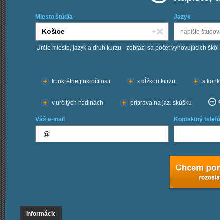
Miesto štúdia
Jazyk
Určte miesto, jazyk a druh kurzu - zobrazí sa počet vyhovujúcich škôl
Chcem kurzy:
konkrétne pokročilosti
s dĺžkou kurzu
s konk
v určitých hodinách
príprava na jaz. skúšku
Váš e-mail
Kontaktný telefó
Informácie