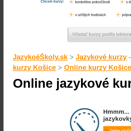
Chcem kurzy:
konkrétne pokročilosti
s d
v určitých hodinách
prípr
JazykoéŠkoly.sk
>
Jazykové kurzy
–
kurzy Košice
>
Online kurzy Košic
Online jazykové ku
Hmmm... 
jazykovky
Online výučb