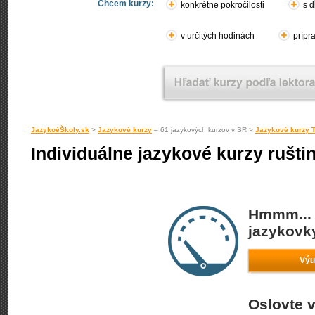
Chcem kurzy:
konkrétne pokročilosti
s d
v určitých hodinách
prípr
JazykoéŠkoly.sk
>
Jazykové kurzy
– 61 jazykových kurzov v SR >
Jazykové kurzy 
Individuálne jazykové kurzy rušti
Hmmm... 
jazykovky
Výu
Oslovte v