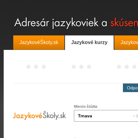
JazykovéŠkoly.sk
Jazykové kurzy
Jazykov
Odpor
Miesto štúdia