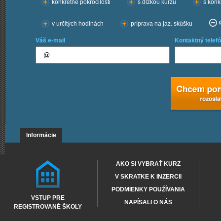
konkrétne pokročilosti
s dĺžkou kurzu
s konk
v určitých hodinách
príprava na jaz. skúšku
Váš e-mail
Kontaktný telefó
Informácie
AKO SI VYBRAŤ KURZ
V SKRATKE K INZERCII
PODMIENKY POUŽÍVANIA
VSTUP PRE
NAPÍSALI O NÁS
REGISTROVANÉ ŠKOLY