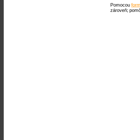
Pomocou
form
zároveň; pomô