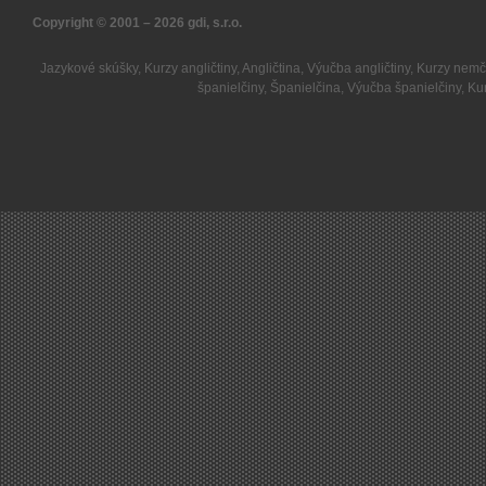
Copyright © 2001 – 2026
gdi, s.r.o.
Jazykové skúšky
,
Kurzy angličtiny
,
Angličtina
,
Výučba angličtiny
,
Kurzy nemč
španielčiny
,
Španielčina
,
Výučba španielčiny
,
Kur