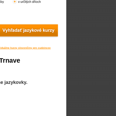
čby
v určitých dňoch
viduálne kurzy slovenčiny pre cudzincov
 Trnave
e jazykovky.