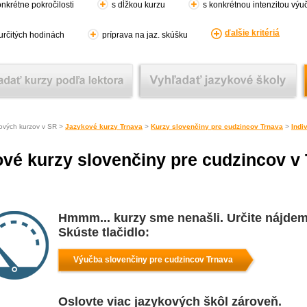
nkrétne pokročilosti
s dĺžkou kurzu
s konkrétnou intenzitou výu
ďalšie kritériá
 určitých hodinách
príprava na jaz. skúšku
ových kurzov v SR >
Jazykové kurzy Trnava
>
Kurzy slovenčiny pre cudzincov Trnava
>
Indi
ové kurzy slovenčiny pre cudzincov v
Hmmm... kurzy sme nenašli. Určite nájdem
Skúste tlačidlo:
Výučba slovenčiny pre cudzincov Trnava
Oslovte viac jazykových škôl zároveň.