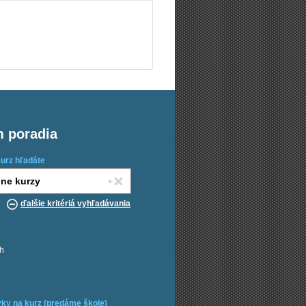
m poradia
kurz hľadáte
ďalšie kritériá vyhľadávania
ch
ky na kurz (predáme škole)