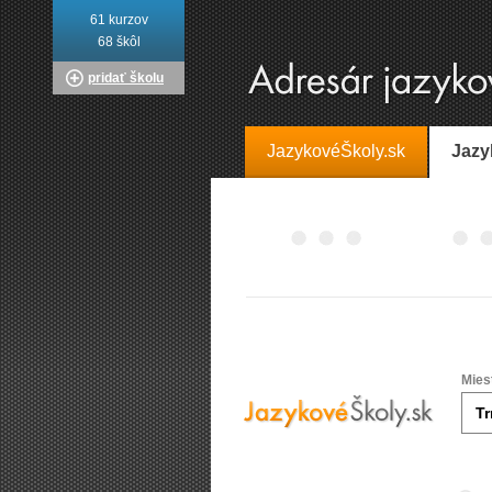
61 kurzov
68 škôl
pridať školu
JazykovéŠkoly.sk
Jazy
Mies