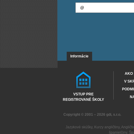
Informácie
AKO 
V SK
PODMI
VSTUP PRE
NA
REGISTROVANÉ ŠKOLY
Copyright © 2001 – 2026
gdi, s.r.o.
Jazykové skúšky
,
Kurzy angličtiny
,
Angličti
španielčiny
,
Šp