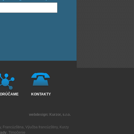
ORÚČAME
KONTAKTY
webdesign:
Kurzor, s.r.o.
y
,
Francúzština
,
Výučba francúzštiny
,
Kurzy
lady
,
Tlmočenie