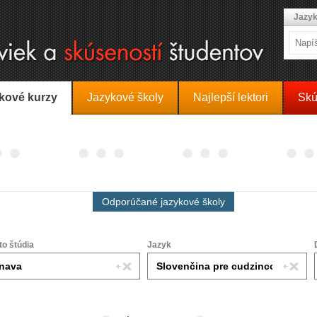
Jazyk
kové kurzy
Jazykové školy
Najlepší lektori
Skú
Odporúčané jazykové školy
to štúdia
Jazyk