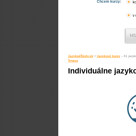
Chcem kurzy:
ko
v
JazykoéŠkoly.sk
>
Jazykové kurzy
– 61 jazyk
Trnava
Individuálne jazyk