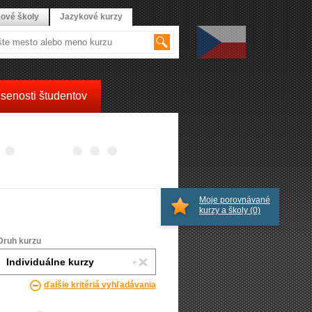
ové školy
Jazykové kurzy
senosti študentov
Moje porovnávané
kurzy a školy
(0)
Druh kurzu
ďalšie kritériá vyhľadávania