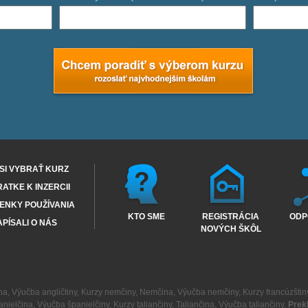
SI VYBRAŤ KURZ
RATKE K INZERCII
ENKY POUŽÍVANIA
KTO SME
REGISTRÁCIA
ODP
PÍSALI O NÁS
NOVÝCH ŠKÔL
na
,
Výučba angličtiny
,
Kurzy nemčiny
,
Nemčina
,
Výučba nemčiny
,
Kurzy francúzštin
anielčina
,
Výučba španielčiny
,
Kurzy taliančiny
,
Taliančina
,
Výučba taliančiny
,
Prek