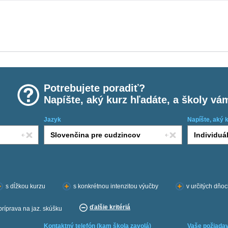
Potrebujete poradiť?
Napíšte, aký kurz hľadáte, a školy vá
Jazyk
Napíšte, aký 
s dĺžkou kurzu
s konkrétnou intenzitou výučby
v určitých dňo
ďalšie kritériá
príprava na jaz. skúšku
Kontaktný telefón (kam škola zavolá)
Vaše požiadav