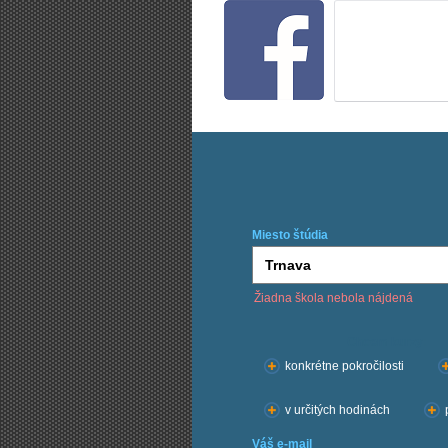
Miesto štúdia
Žiadna škola nebola nájdená
Chcem kurzy:
konkrétne pokročilosti
v určitých hodinách
Váš e-mail