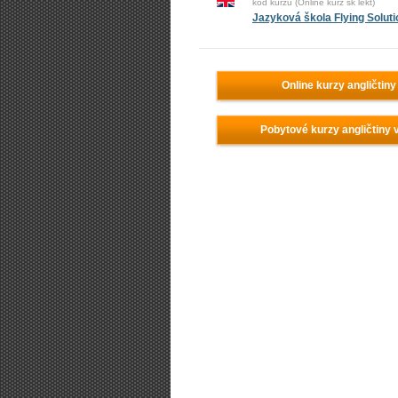
kód kurzu (Online kurz sk lekt)
Jazyková škola Flying Solut
Online kurzy angličtiny
Pobytové kurzy angličtiny 