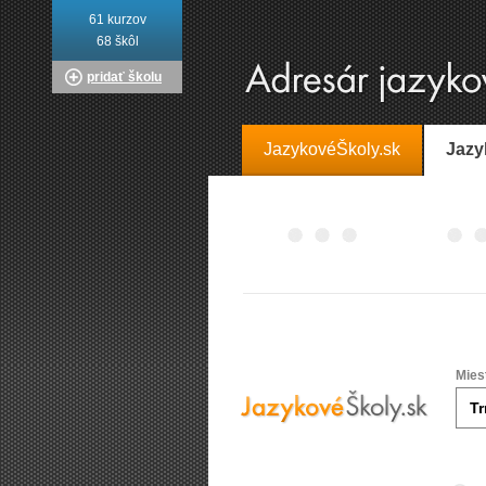
61 kurzov
68 škôl
pridať školu
JazykovéŠkoly.sk
Jazy
Mies