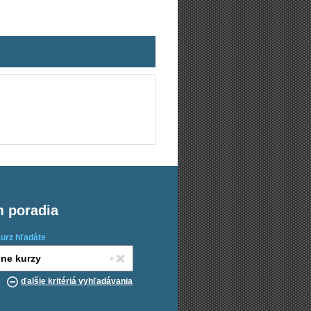
m poradia
kurz hľadáte
ďalšie kritériá vyhľadávania