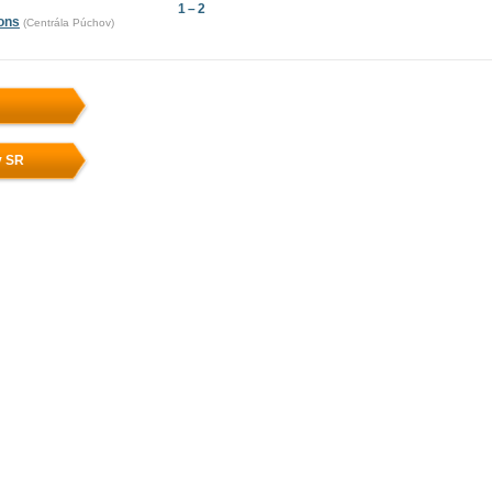
1 – 2
ions
(Centrála Púchov)
v SR