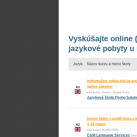
Vyskúšajte online (
jazykové pobyty u
Jazyk
Názov kurzu a meno školy
Individuálne online lekcie an
native speaker
AJ
kód kurzu (Zoom - skype kurz)
Jazyková škola Flying Solut
Denný tábor s angličtinou a 
3-10 rokov
AJ
kód kurzu (KURZ-008)
C&M Language Services
(Jaz