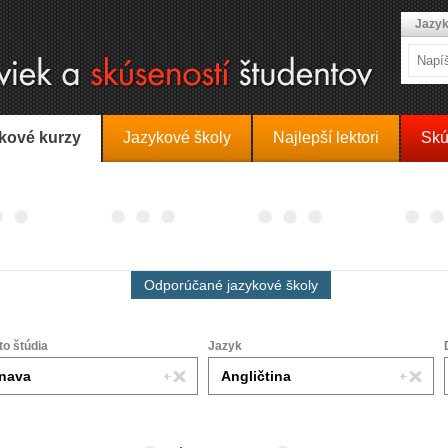
Jazyk
kové kurzy
Jazykové školy
Najlepší lektori
Skú
Odporúčané jazykové školy
to štúdia
Jazyk