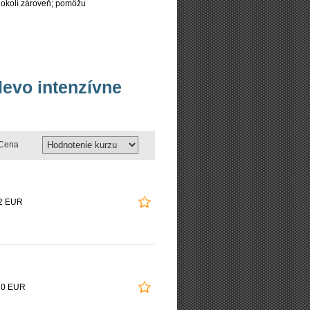
 okolí zároveň; pomôžu
levo intenzívne
Cena
2 EUR
20 EUR