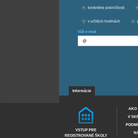
Chcem kurzy:
konkrétne pokročilosti
v určitých hodinách
Váš e-mail
Informácie
AKO 
V SK
PODMI
VSTUP PRE
NA
REGISTROVANÉ ŠKOLY