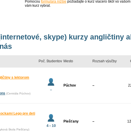
Pomocou
formulára nižšie
požiadajte o kurz viacero škôl vo vašom
vám kurz vybrat.
internetové, skype) kurzy angličtiny a
 nás
Poč. študentov
Mesto
Rozsah výučby
gličtiny s lektorom
Púchov
–
2
–
ions
(Centrála Púchov)
kockami Lego pre deti
Piešťany
–
1
4 – 10
yková škola Piešťany)