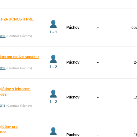
ráce ZRUČNOSTI PRE
Púchov
–
opý
1 – 1
ions
(Centrála Púchov)
lektorom native speaker
Púchov
–
2
1 – 2
ions
(Centrála Púchov)
gličtiny s lektorom
ádež
Púchov
–
1
1 – 2
ions
(Centrála Púchov)
ličtiny pre
ktor
Púchov
–
1