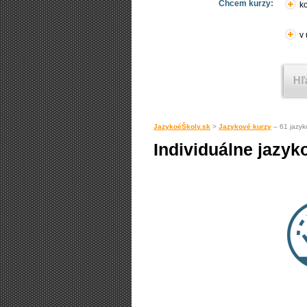
Chcem kurzy:
ko
v
JazykoéŠkoly.sk
>
Jazykové kurzy
– 61 jazyk
Individuálne jazyk