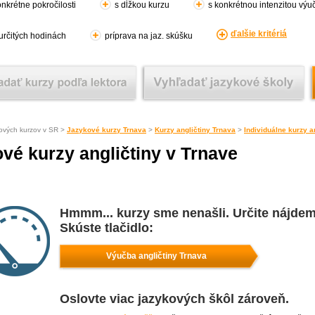
nkrétne pokročilosti
s dĺžkou kurzu
s konkrétnou intenzitou výu
ďalšie kritériá
 určitých hodinách
príprava na jaz. skúšku
ových kurzov v SR >
Jazykové kurzy Trnava
>
Kurzy angličtiny Trnava
>
Individuálne kurzy a
ové kurzy angličtiny v Trnave
Hmmm... kurzy sme nenašli. Určite nájdem
Skúste tlačidlo:
Výučba angličtiny Trnava
Oslovte viac jazykových škôl zároveň.