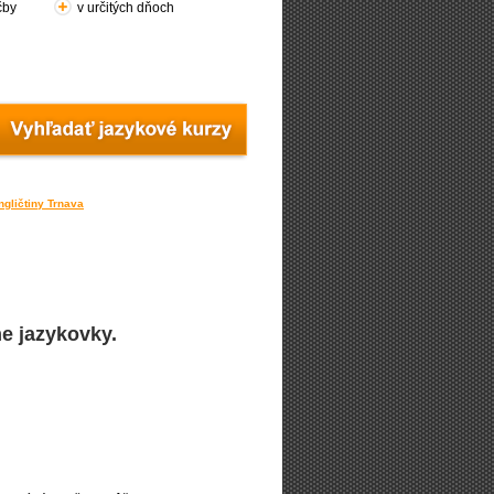
čby
v určitých dňoch
ngličtiny Trnava
e jazykovky.