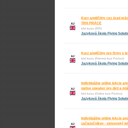
Kurz angličtiny cez úrad p
TRH PRÁCE
AJ
kód kurzu (555)
Jazyková škola Flying Solut
Kurz angličtiny pre firmy s 
AJ
kód kurzu (Firemný kurz Púchov)
Jazyková škola Flying Solut
Individuálne online lekcie an
native speaker pre deti a ml
AJ
kód kurzu (Online kurz Púchov)
Jazyková škola Flying Solut
Individuálne online lekcie ang
začiatočníkov - slovenský le
AJ