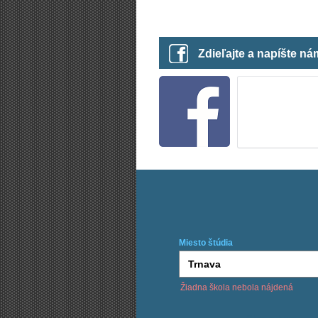
Zdieľajte a napíšte n
Miesto štúdia
Žiadna škola nebola nájdená