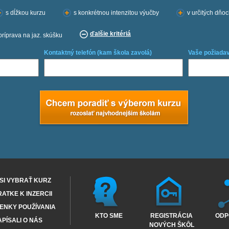
s dĺžkou kurzu
s konkrétnou intenzitou výučby
v určitých dňo
ďalšie kritériá
príprava na jaz. skúšku
Kontaktný telefón (kam škola zavolá)
Vaše požiadav
SI VYBRAŤ KURZ
RATKE K INZERCII
ENKY POUŽÍVANIA
KTO SME
REGISTRÁCIA
ODP
PÍSALI O NÁS
NOVÝCH ŠKÔL