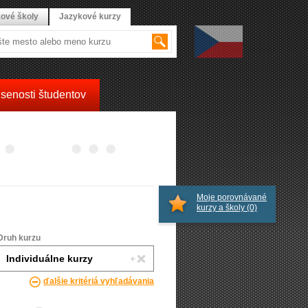
ové školy
Jazykové kurzy
senosti študentov
Moje porovnávané
kurzy a školy
(0)
Druh kurzu
ďalšie kritériá vyhľadávania