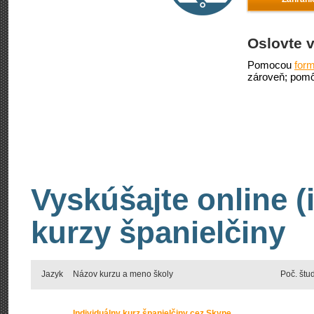
Oslovte v
Pomocou
form
zároveň; pomô
Vyskúšajte online (
kurzy španielčiny
Jazyk
Názov kurzu a meno školy
Poč. štu
Individuálny kurz španielčiny cez Skype