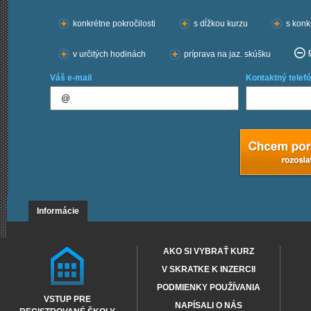
Chcem kurzy:
konkrétne pokročilosti
s dĺžkou kurzu
s konk
v určitých hodinách
príprava na jaz. skúšku
Váš e-mail
Kontaktný telefó
Informácie
AKO SI VYBRAŤ KURZ
V SKRATKE K INZERCII
PODMIENKY POUŽÍVANIA
VSTUP PRE
NAPÍSALI O NÁS