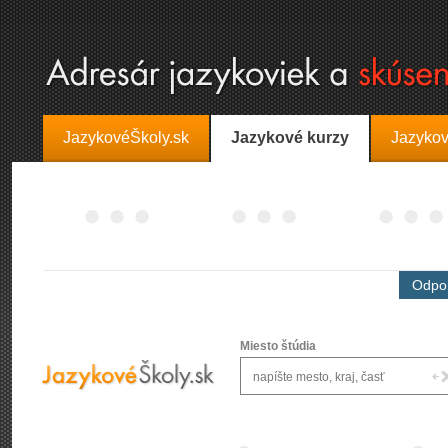
JazykovéŠkoly.sk
Jazykové kurzy
Jazykov
Odpor
Miesto štúdia