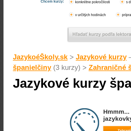
Chcem kurzy:
konkrétne pokročilosti
s d
v určitých hodinách
prípr
JazykoéŠkoly.sk
>
Jazykové kurzy
–
španielčiny
(3 kurzy) >
Zahraničné 
Jazykové kurzy špan
Hmmm... 
jazykovky
Zahrani