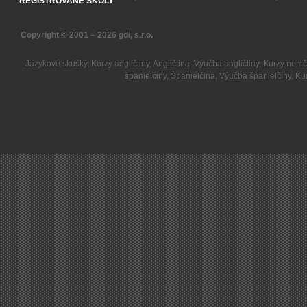
REGISTROVANÉ ŠKOLY
Copyright © 2001 – 2026
gdi, s.r.o.
Jazykové skúšky
,
Kurzy angličtiny
,
Angličtina
,
Výučba angličtiny
,
Kurzy nemč
španielčiny
,
Španielčina
,
Výučba španielčiny
,
Kur