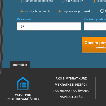
konkrétne pokročilosti
s dĺžkou kurzu
s konk
v určitých hodinách
príprava na jaz. skúšku
Váš e-mail
Kontaktný telefó
Informácie
AKO SI VYBRAŤ KURZ
V SKRATKE K INZERCII
PODMIENKY POUŽÍVANIA
VSTUP PRE
NAPÍSALI O NÁS
REGISTROVANÉ ŠKOLY