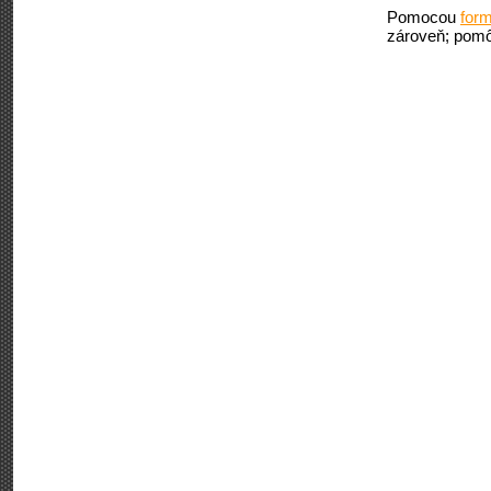
Pomocou
form
zároveň; pomô