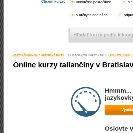
Chcem kurzy:
konkrétne pokročilosti
s d
v určitých hodinách
prípr
JazykoéŠkoly.sk
>
Jazykové kurzy
– 61 jazykových kurzov v SR >
Jazykové kurzy B
Online kurzy taliančiny v Bratisla
Hmmm... 
jazykovky
Výučba
Oslovte v