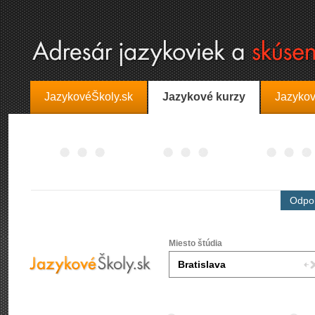
JazykovéŠkoly.sk
Jazykové kurzy
Jazykov
Odpor
Miesto štúdia