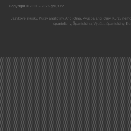
Copyright © 2001 – 2026
gdi, s.r.o.
Jazykové skúšky
,
Kurzy angličtiny
,
Angličtina
,
Výučba angličtiny
,
Kurzy nemč
španielčiny
,
Španielčina
,
Výučba španielčiny
,
Kur