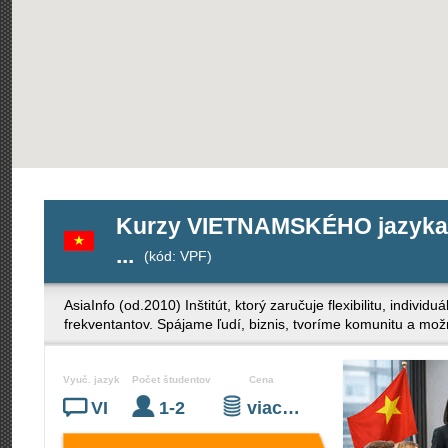
Kurzy VIETNAMSKÉHO jazyka pr
...
(kód: VPF)
AsiaInfo (od.2010) Inštitút, ktorý zaručuje flexibilitu, indivi
frekventantov. Spájame ľudí, biznis, tvoríme komunitu a mož
Vyuč. jazyk
Počet študentov
Cena
VI
1-2
viac…