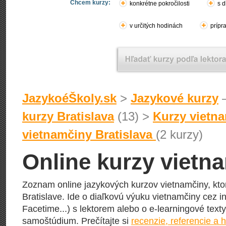
Chcem kurzy:
konkrétne pokročilosti
s d
v určitých hodinách
prípr
JazykoéŠkoly.sk
>
Jazykové kurzy
–
kurzy Bratislava
(13) >
Kurzy vietna
vietnamčiny Bratislava
(2 kurzy)
Online kurzy vietna
Zoznam online jazykových kurzov vietnamčiny, kt
Bratislave. Ide o diaľkovú výuku vietnamčiny cez i
Facetime...) s lektorem alebo o e-learningové texty
samoštúdium. Prečítajte si
recenzie, referencie a 