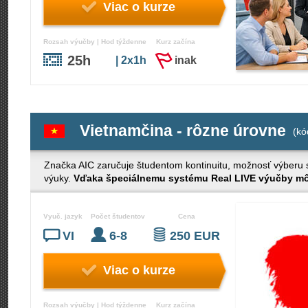
Viac o kurze
Rozsah výučby | Hod týždenne
Kurz začína
25h
| 2x1h
inak
Vietnamčina - rôzne úrovne
(kó
Značka AIC zaručuje študentom kontinuitu, možnosť výberu s č
výuky.
Vďaka špeciálnemu systému Real LIVE výučby môž
Vyuč. jazyk
Počet študentov
Cena
VI
6-8
250 EUR
Viac o kurze
Rozsah výučby | Hod týždenne
Kurz začína