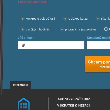
Počet nájdených škôl: 1
Chcem kurzy:
konkrétne pokročilosti
s dĺžkou kurzu
s konk
v určitých hodinách
príprava na jaz. skúšku
Váš e-mail
Kontaktný telefó
Informácie
AKO SI VYBRAŤ KURZ
V SKRATKE K INZERCII