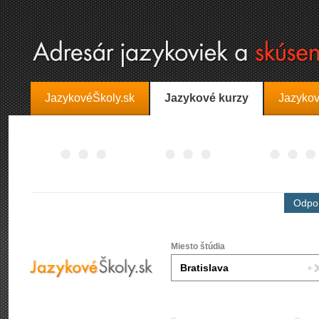
JazykovéŠkoly.sk
Jazykové kurzy
Jazykov
Odpor
Miesto štúdia