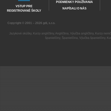
PODMIENKY POUŽÍVANIA
VSTUP PRE
NAPÍSALI O NÁS
REGISTROVANÉ ŠKOLY
Copyright © 2001 – 2026
gdi, s.r.o.
Jazykové skúšky
,
Kurzy angličtiny
,
Angličtina
,
Výučba angličtiny
,
Kurzy nemč
španielčiny
,
Španielčina
,
Výučba španielčiny
,
Kur