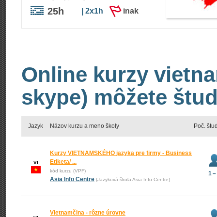
25h
| 2x1h
inak
Online kurzy vietna
skype) môžete štud
Jazyk
Názov kurzu a meno školy
Poč. štu
Kurzy VIETNAMSKÉHO jazyka pre firmy - Business
Etiketa/ ...
VI
kód kurzu (VPF)
1 –
Asia Info Centre
(Jazyková škola Asia Info Centre)
Vietnamčina - rôzne úrovne