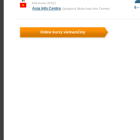
VI
kód kurzu (V-01)
6 –
Asia Info Centre
(Jazyková škola Asia Info Centre)
Online kurzy vietnamčiny