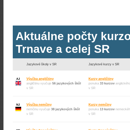
Aktuálne počty kurzo
Trnave a celej SR
Jazykové školy v SR
Jazykové kurzy v SR
Výučba angličtiny
Kurzy angličtiny
AJ
angličtinu vyučuje
56 jazykových škôl
ponuka
33 kurzov
anglického
v SR
v SR
Výučba nemčiny
Kurzy nemčiny
NJ
nemčinu vyučuje
38 jazykových škôl
ponuka
13 kurzov
nemeckéh
v SR
v SR