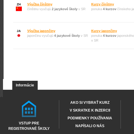
Výučba čínštiny
Kurzy čínštiny
ZH
čínštinu vyučujú
2 jazykové školy
v SR
ponuka
4 kurzov
čínskeho j
Výučba japončiny
Kurzy japončiny
JA
japončinu vyučujú
4 jazykové školy
v SR
ponuka
4 kurzov
japonského
v SR
Informácie
AKO SI VYBRAŤ KURZ
V SKRATKE K INZERCII
PODMIENKY POUŽÍVANIA
VSTUP PRE
NAPÍSALI O NÁS
REGISTROVANÉ ŠKOLY