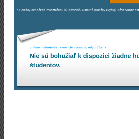
* Položky označené hviezdičkou sú povinné. Ostatné položky zvyšujú dôveryhodnos
on-line hodnotenia, referencie, recenzie, odporúčania
Nie sú bohužiaľ k dispozici žiadne h
študentov.