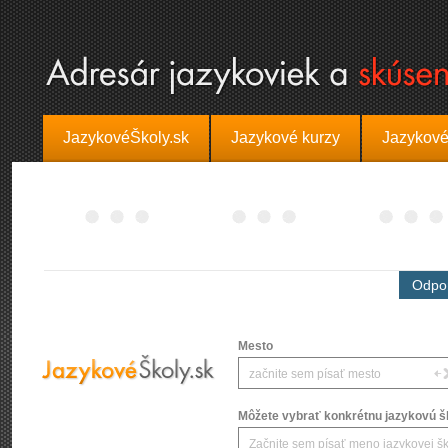
JazykovéŠkoly.sk
Jazykové kurzy
Jazykové
Odpor
Mesto
Môžete vybrať konkrétnu jazykovú šk