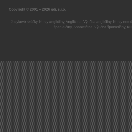
Copyright © 2001 – 2026
gdi, s.r.o.
Jazykové skúšky
,
Kurzy angličtiny
,
Angličtina
,
Výučba angličtiny
,
Kurzy nemč
španielčiny
,
Španielčina
,
Výučba španielčiny
,
Kur