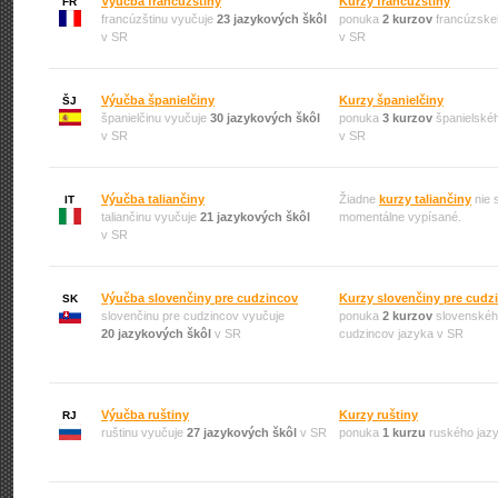
Výučba francúzštiny
Kurzy francúzštiny
FR
francúzštinu vyučuje
23 jazykových škôl
ponuka
2 kurzov
francúzske
v SR
v SR
Výučba španielčiny
Kurzy španielčiny
ŠJ
španielčinu vyučuje
30 jazykových škôl
ponuka
3 kurzov
španielské
v SR
v SR
Výučba taliančiny
Žiadne
kurzy taliančiny
nie 
IT
taliančinu vyučuje
21 jazykových škôl
momentálne vypísané.
v SR
Výučba slovenčiny pre cudzincov
Kurzy slovenčiny pre cudz
SK
slovenčinu pre cudzincov vyučuje
ponuka
2 kurzov
slovenskéh
20 jazykových škôl
v SR
cudzincov jazyka v SR
Výučba ruštiny
Kurzy ruštiny
RJ
ruštinu vyučuje
27 jazykových škôl
v SR
ponuka
1 kurzu
ruského jaz