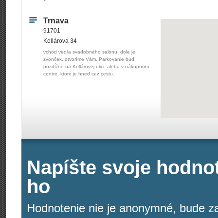
Trnava
91701
Kollárova 34
vchod vedľa svadobného salónu, dole je
zvonček, otvoríme Vám. Parkovanie buď
pozdĺžne na Kollárovej ulici, alebo v nákupnom
centre, ktoré je hneď cez cestu.
Napíšte svoje hodnot
ho
Hodnotenie nie je anonymné, bude za