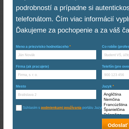
podrobností a prípadne si autenticko
telefonátom. Čím viac informácií vyp
Ďakujeme za pochopenie a za váš ča
Meno a priezvisko hodnotiaceho
*
Co robíte (profes
Firma (ak pracujete)
Telefón (pre ove
Mesto
Jazyk
*
Súhlasím s
podmienkami používania
portálu JazykovéŠkoly.sk.
*