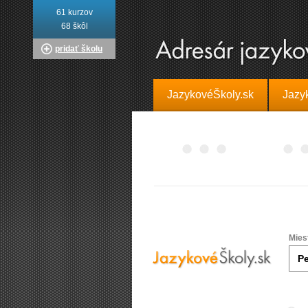
61 kurzov
68 škôl
pridať školu
JazykovéŠkoly.sk
Jazy
Mies