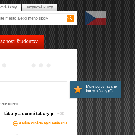
ové školy
Jazykové kurzy
senosti študentov
Moje porovnávané
kurzy a školy
(0)
Druh kurzu
ďalšie kritériá vyhľadávania