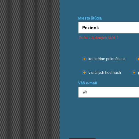
Miesto štúdia
Počet nájdených škôl: 1
Chcem kurzy:
konkrétne pokročilosti
v určitých hodinách
Váš e-mail