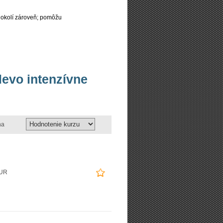
 okolí zároveň; pomôžu
levo intenzívne
na
EUR