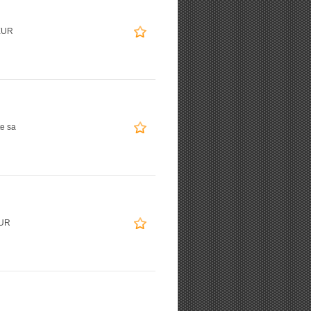
EUR
te sa
EUR