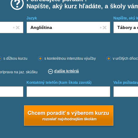
Napíšte, aký kurz hľadáte, a školy vá
Jazyk
Napíšte, aký 
s dĺžkou kurzu
s konkrétnou intenzitou výučby
v určitých dňo
ďalšie kritériá
príprava na jaz. skúšku
Kontaktný telefón (kam škola zavolá)
Vaše požiadav