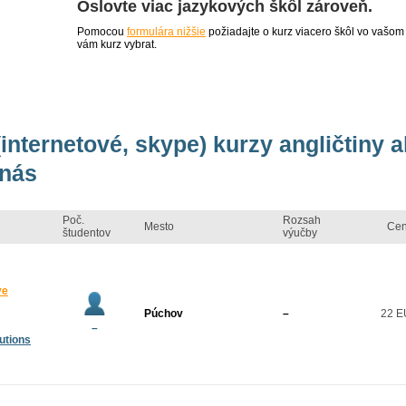
Oslovte viac jazykových škôl zároveň.
Pomocou
formulára nižšie
požiadajte o kurz viacero škôl vo vašom
vám kurz vybrat.
internetové, skype) kurzy angličtiny a
 nás
Poč.
Rozsah
Mesto
Ce
študentov
výučby
ve
Púchov
–
22 
–
utions