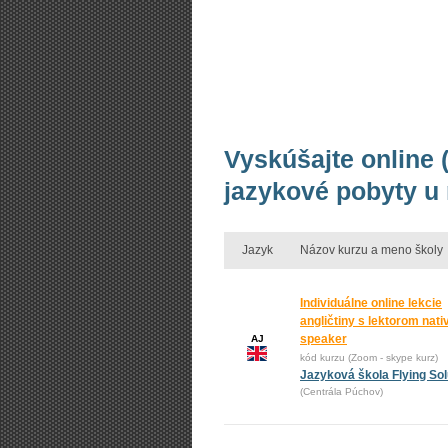
Vyskúšajte online (
jazykové pobyty u
Jazyk
Názov kurzu a meno školy
Individuálne online lekcie
angličtiny s lektorom nati
speaker
AJ
kód kurzu (Zoom - skype kurz)
Jazyková škola Flying Sol
(Centrála Púchov)