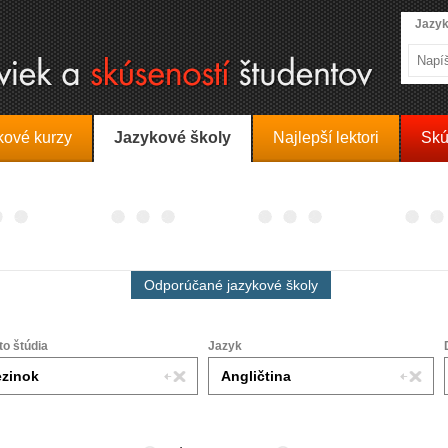
Jazyk
kové kurzy
Jazykové školy
Najlepší lektori
Skú
Odporúčané jazykové školy
to štúdia
Jazyk