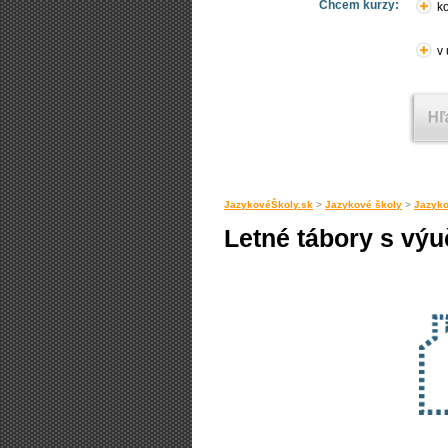
Chcem kurzy:
ko
v
JazykovéŠkoly.sk
>
Jazykové školy
>
Jazyko
Letné tábory s výu