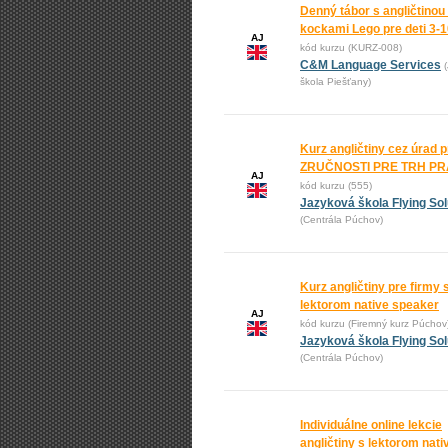
Denný tábor s angličtinou
kockami Lego pre deti 3-
AJ
kód kurzu (KURZ-008)
C&M Language Services
škola Piešťany)
Kurz angličtiny cez úrad 
ZRUČNOSTI PRE TRH P
AJ
kód kurzu (555)
Jazyková škola Flying Sol
(Centrála Púchov)
Kurz angličtiny pre firmy 
lektorom native speaker
AJ
kód kurzu (Firemný kurz Púchov
Jazyková škola Flying Sol
(Centrála Púchov)
Individuálne online lekcie
angličtiny s lektorom nati