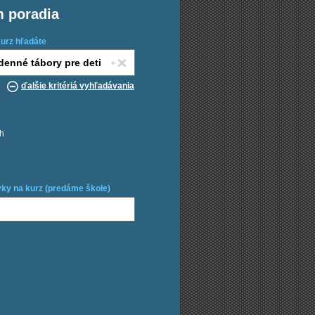
m poradia
kurz hľadáte
ďalšie kritériá vyhľadávania
ch
ky na kurz (predáme škole)