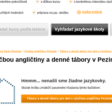
nkrétne pokročilosti
s dĺžkou kurzu
s konkrétnou intenzitou výu
ďalšie kritériá
 určitých hodinách
príprava na jaz. skúšku
vé školy Pezinok
>
Výučba angličtiny Pezinok
>
Tábory a denné tábory pre deti s výučbou 
čbou angličtiny a denné tábory v Pez
Hmmm... nenašli sme žiadne jazykovky.
Skúste trošku zmäkčiť parametre hľadania týmto tlačidlom:
Tábory a denné tábory pre deti s výučbou angličtiny Pezino