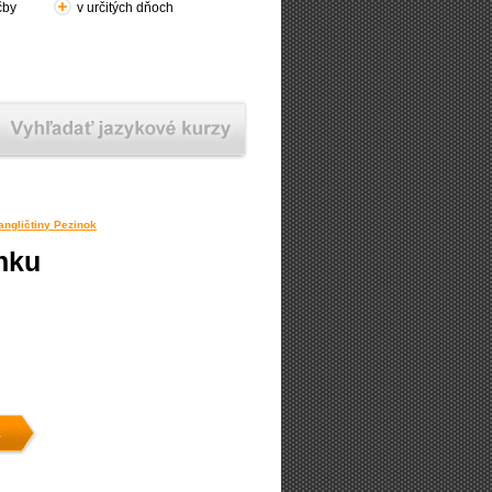
čby
v určitých dňoch
angličtiny Pezinok
inku
k