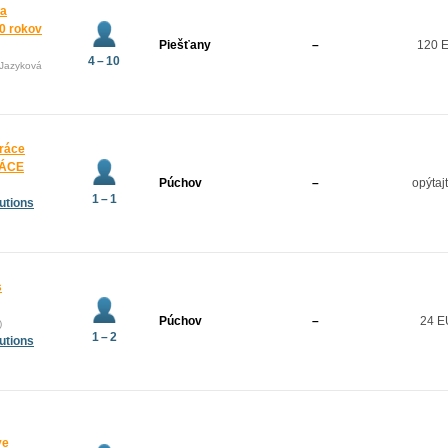
 a
10 rokov
Piešťany
–
120 
4 – 10
(Jazyková
práce
RÁCE
Púchov
–
opýtaj
1 – 1
utions
s
Púchov
–
24 
)
1 – 2
utions
ve