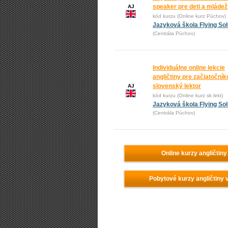
speaker pre deti a mládež
AJ
kód kurzu (Online kurz Púchov)
Jazyková škola Flying Sol
(Centrála Púchov)
Individuálne online lekcie
angličtiny pre začiatočník
slovenský lektor
AJ
kód kurzu (Online kurz sk lekt)
Jazyková škola Flying Sol
(Centrála Púchov)
Online kurzy angličtiny
Pobytové kurzy angličtiny 