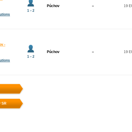
Púchov
–
19 
1 – 2
utions
ov -
Púchov
–
19 
1 – 2
utions
v SR