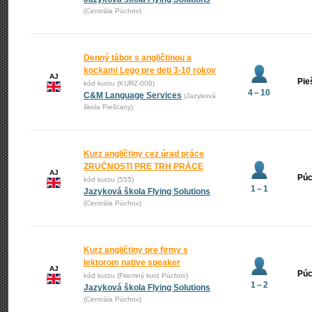
(Centrála Púchov)
Denný tábor s angličtinou a
kockami Lego pre deti 3-10 rokov
AJ
Pie
kód kurzu (KURZ-008)
4 – 10
C&M Language Services
(Jazyková
škola Piešťany)
Kurz angličtiny cez úrad práce
ZRUČNOSTI PRE TRH PRÁCE
AJ
Pú
kód kurzu (555)
1 – 1
Jazyková škola Flying Solutions
(Centrála Púchov)
Kurz angličtiny pre firmy s
lektorom native speaker
AJ
Pú
kód kurzu (Firemný kurz Púchov)
1 – 2
Jazyková škola Flying Solutions
(Centrála Púchov)