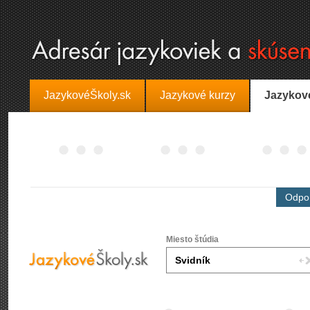
JazykovéŠkoly.sk
Jazykové kurzy
Jazykov
Odpor
Miesto štúdia