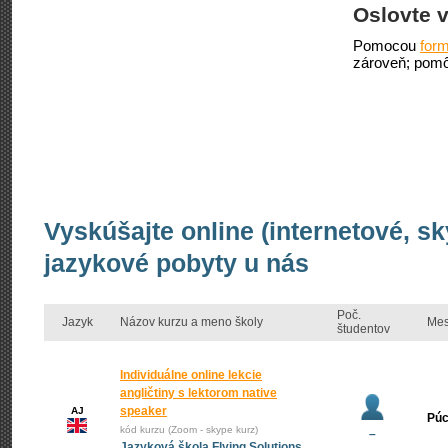
Oslovte v
Pomocou
form
zároveň; pomô
Vyskúšajte online (internetové, sk
jazykové pobyty u nás
Poč.
Jazyk
Názov kurzu a meno školy
Mes
študentov
Individuálne online lekcie
angličtiny s lektorom native
speaker
AJ
Pú
kód kurzu (Zoom - skype kurz)
–
Jazyková škola Flying Solutions