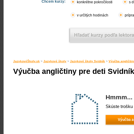
Chcem kurzy:
konkrétne pokročilosti
s d
v určitých hodinách
prípr
JazykovéŠkoly.sk
>
Jazykové školy
>
Jazykové školy Svidník
>
Výučba angličtin
Výučba angličtiny pre deti Svidní
Hmmm... 
Skúste trošku 
Výučba an