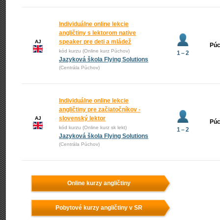
Individuálne online lekcie
angličtiny s lektorom native
speaker pre deti a mládež
AJ
Pú
kód kurzu (Online kurz Púchov)
1 – 2
Jazyková škola Flying Solutions
(Centrála Púchov)
Individuálne online lekcie
angličtiny pre začiatočníkov -
slovenský lektor
AJ
Pú
kód kurzu (Online kurz sk lekt)
1 – 2
Jazyková škola Flying Solutions
(Centrála Púchov)
Online kurzy angličtiny
Pobytové kurzy angličtiny v SR