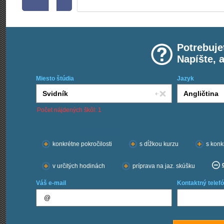
Potrebuje
Napíšte, 
Miesto štúdia
Jazyk
Počet nájdených škôl: 1
Chcem kurzy:
konkrétne pokročilosti
s dĺžkou kurzu
s konk
v určitých hodinách
príprava na jaz. skúšku
Váš e-mail
Kontaktný telefó