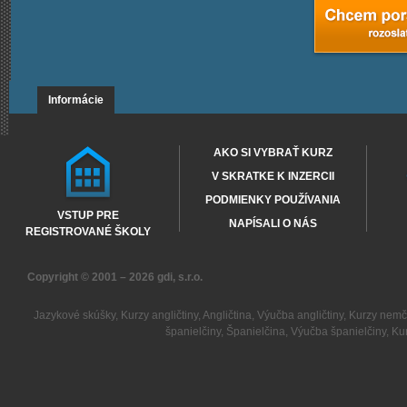
Informácie
AKO SI VYBRAŤ KURZ
V SKRATKE K INZERCII
PODMIENKY POUŽÍVANIA
VSTUP PRE
NAPÍSALI O NÁS
REGISTROVANÉ ŠKOLY
Copyright © 2001 – 2026
gdi, s.r.o.
Jazykové skúšky
,
Kurzy angličtiny
,
Angličtina
,
Výučba angličtiny
,
Kurzy nemč
španielčiny
,
Španielčina
,
Výučba španielčiny
,
Kur