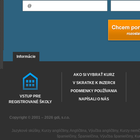
Informácie
AKO SI VYBRAŤ KURZ
V SKRATKE K INZERCII
PODMIENKY POUŽÍVANIA
VSTUP PRE
NAPÍSALI O NÁS
REGISTROVANÉ ŠKOLY
Copyright © 2001 – 2026
gdi, s.r.o.
Jazykové skúšky
,
Kurzy angličtiny
,
Angličtina
,
Výučba angličtiny
,
Kurzy nemč
španielčiny
,
Španielčina
,
Výučba španielčiny
,
Kur