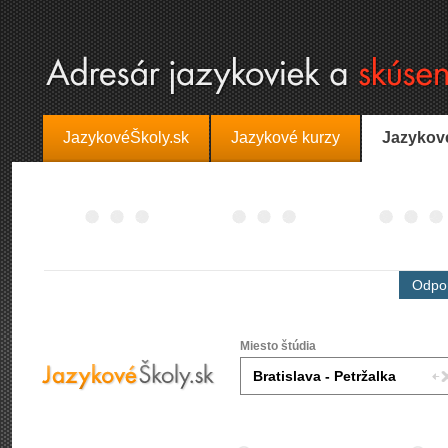
JazykovéŠkoly.sk
Jazykové kurzy
Jazykov
Odpor
Miesto štúdia