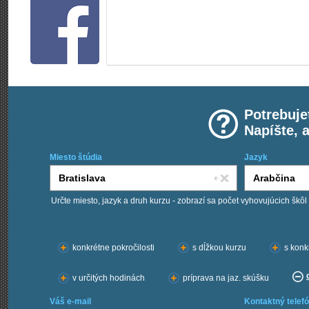
Potrebuje
Napíšte, 
Miesto štúdia
Jazyk
Určte miesto, jazyk a druh kurzu - zobrazí sa počet vyhovujúcich škôl
Chcem kurzy:
konkrétne pokročilosti
s dĺžkou kurzu
s konk
v určitých hodinách
príprava na jaz. skúšku
Váš e-mail
Kontaktný telefó