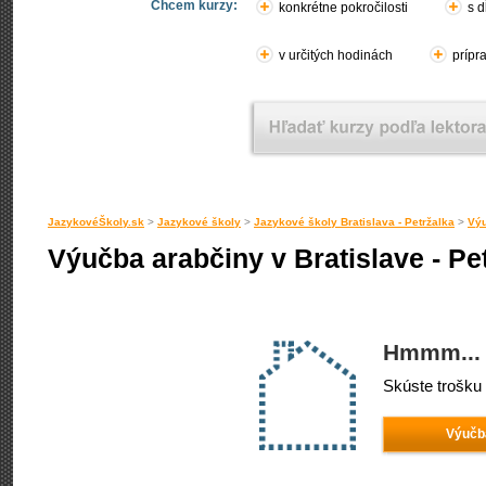
Chcem kurzy:
konkrétne pokročilosti
s d
v určitých hodinách
prípr
JazykovéŠkoly.sk
>
Jazykové školy
>
Jazykové školy Bratislava - Petržalka
>
Výu
Výučba arabčiny v Bratislave - Pe
Hmmm... 
Skúste trošku 
Výučba