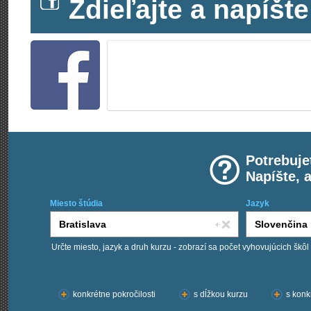
Zdieľajte a napíš
Potrebuje
Napíšte, 
Miesto štúdia
Jazyk
Určte miesto, jazyk a druh kurzu - zobrazí sa počet vyhovujúcich škôl
Chcem kurzy:
konkrétne pokročilosti
s dĺžkou kurzu
s konk