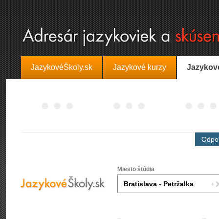
JazykovéŠkoly.sk
Jazykové kurzy
Jazykov
Odpor
Miesto štúdia