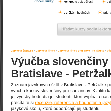
Chcem kurzy:
konkrétne pokročilosti
s d
v určitých hodinách
prípr
JazykovéŠkoly.sk
>
Jazykové školy
>
Jazykové školy Bratislava - Petržalka
>
Výu
Výučba slovenčiny 
Bratislave - Petržal
Zoznam jazykových škôl v Bratislave - Petržalke p
výučbu kurzov slovenčiny pre cudzincov. Kvalitu ka
jej výučby hodnotia jej študenti, ktorí vypĺňajú naš
prečítajte si
recenzie, referencie a hodnotenia jaz
jazykovú školu, ktorú odporúčajú jej študenti.