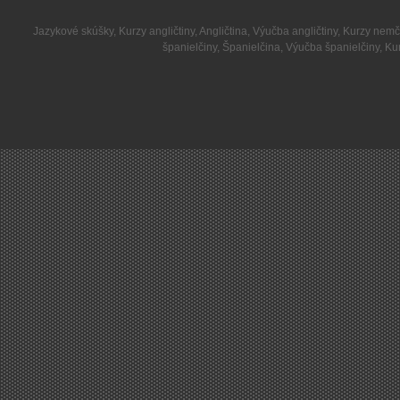
Jazykové skúšky
,
Kurzy angličtiny
,
Angličtina
,
Výučba angličtiny
,
Kurzy nemč
španielčiny
,
Španielčina
,
Výučba španielčiny
,
Kur