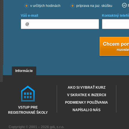
v určitých hodinách
príprava na jaz. skúšku
Váš e-mail
Kontaktný telefó
Informácie
AKO SI VYBRAŤ KURZ
V SKRATKE K INZERCII
PODMIENKY POUŽÍVANIA
VSTUP PRE
NAPÍSALI O NÁS
REGISTROVANÉ ŠKOLY
Copyright © 2001 – 2026
gdi, s.r.o.