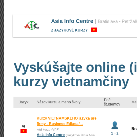
Asia Info Centre
|
Bratislava - Petržal
2 JAZYKOVÉ KURZY
Vyskúšajte online (
kurzy vietnamčiny
Poč.
Jazyk
Názov kurzu a meno školy
Me
študentov
Kurzy VIETNAMSKÉHO jazyka pre
firmy - Business Etiketa/ ...
VI
Bra
kód kurzu (VPF)
1 – 2
Asia Info Centre
(Jazyková škola Asia