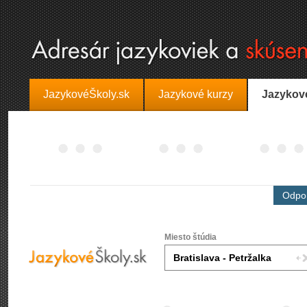
JazykovéŠkoly.sk
Jazykové kurzy
Jazykov
Odpor
Miesto štúdia