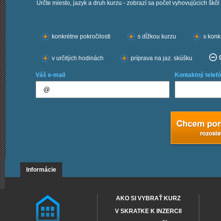
Určte miesto, jazyk a druh kurzu - zobrazí sa počet vyhovujúcich škôl
Chcem kurzy:
konkrétne pokročilosti
s dĺžkou kurzu
s konk
v určitých hodinách
príprava na jaz. skúšku
Váš e-mail
Kontaktný telefó
Informácie
AKO SI VYBRAŤ KURZ
V SKRATKE K INZERCII