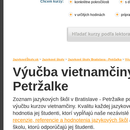
Chcem kurzy:
konkrétne pokročilosti
s d
v určitých hodinách
prípr
JazykovéŠkoly.sk
>
Jazykové školy
>
Jazykové školy Bratislava - Petržalka
>
Výu
Výučba vietnamčiny
Petržalke
Zoznam jazykových škôl v Bratislave - Petržalke p
výučbu kurzov vietnamčiny. Kvalitu každej jazykove
hodnotia jej študenti, ktorí vypĺňajú naše nezávisl
recenzie, referencie a hodnotenia jazykových škôl
školu, ktorú odporúčajú jej študenti.