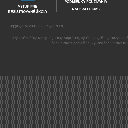
PODMIENKY POUŽÍVANIA
VSTUP PRE
NAPÍSALI O NÁS
REGISTROVANÉ ŠKOLY
Copyright © 2001 – 2026
gdi, s.r.o.
Jazykové skúšky
,
Kurzy angličtiny
,
Angličtina
,
Výučba angličtiny
,
Kurzy nemč
španielčiny
,
Španielčina
,
Výučba španielčiny
,
Kur