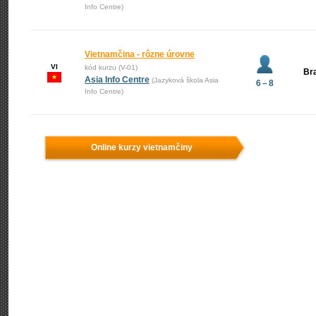
Info Centre)
Vietnamčina - rôzne úrovne
VI
kód kurzu (V-01)
Bra
Asia Info Centre
(Jazyková škola Asia
6 – 8
Info Centre)
Online kurzy vietnamčiny