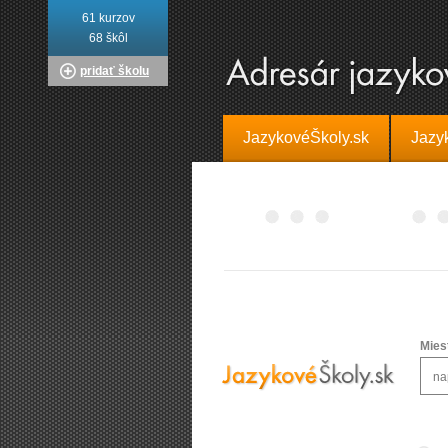
61 kurzov
68 škôl
pridať školu
JazykovéŠkoly.sk
Jazy
Mies