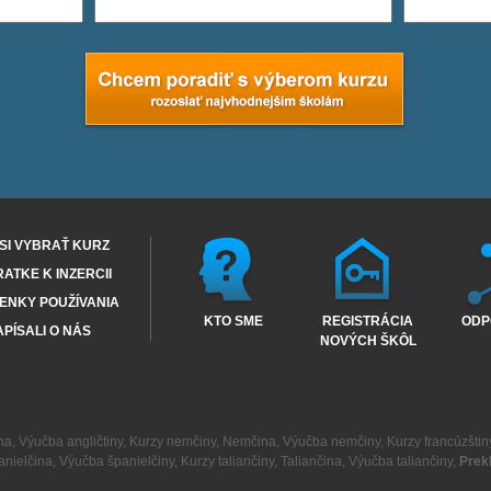
SI VYBRAŤ KURZ
RATKE K INZERCII
ENKY POUŽÍVANIA
KTO SME
REGISTRÁCIA
ODP
PÍSALI O NÁS
NOVÝCH ŠKÔL
na
,
Výučba angličtiny
,
Kurzy nemčiny
,
Nemčina
,
Výučba nemčiny
,
Kurzy francúzštin
anielčina
,
Výučba španielčiny
,
Kurzy taliančiny
,
Taliančina
,
Výučba taliančiny
,
Prek