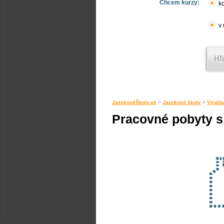
Chcem kurzy:
ko
v
JazykovéŠkoly.sk
>
Jazykové školy
>
Výučba
Pracovné pobyty s