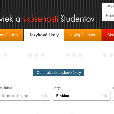
Jazyk
kové kurzy
Jazykové školy
Najlepší lektori
Skú
Odporúčané jazykové školy
to štúdia
Jazyk