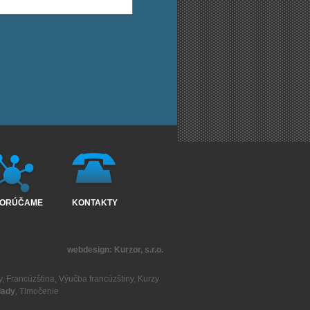
ORÚČAME
KONTAKTY
webdesign:
Kurzor, s.r.o.
y
,
Francúzština
,
Výučba francúzštiny
,
Kurzy
lady
,
Tlmočenie