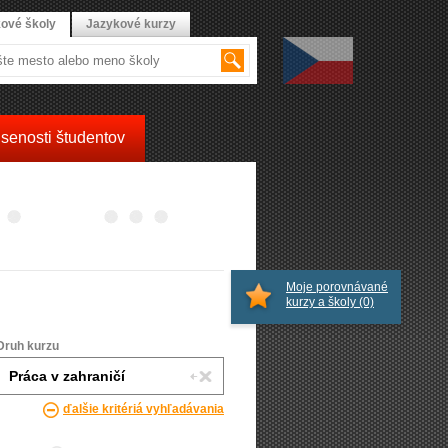
ové školy
Jazykové kurzy
senosti študentov
Moje porovnávané
kurzy a školy
(0)
Druh kurzu
ďalšie kritériá vyhľadávania