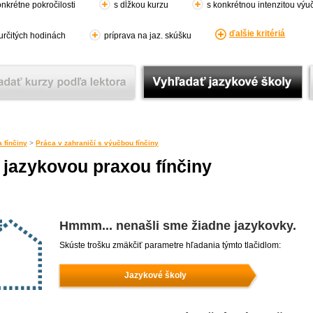
nkrétne pokročilosti
s dĺžkou kurzu
s konkrétnou intenzitou výu
ďalšie kritériá
 určitých hodinách
príprava na jaz. skúšku
 fínčiny
>
Práca v zahraničí s výučbou fínčiny
 jazykovou praxou fínčiny
Hmmm... nenašli sme žiadne jazykovky.
Skúste trošku zmäkčiť parametre hľadania týmto tlačidlom:
Jazykové školy