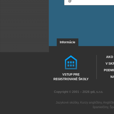
Informácie
AKO 
V SK
PODMI
VSTUP PRE
NA
REGISTROVANÉ ŠKOLY
Copyright © 2001 – 2026
gdi, s.r.o.
Jazykové skúšky
,
Kurzy angličtiny
,
Angličti
španielčiny
,
Šp