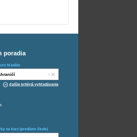
m poradia
kurz hľadáte
ďalšie kritériá vyhľadávania
ch
ky na kurz (predáme škole)