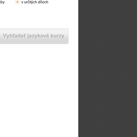
čby
v určitých dňoch