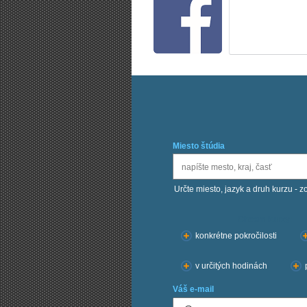
Miesto štúdia
Určte miesto, jazyk a druh kurzu - z
Chcem kurzy:
konkrétne pokročilosti
v určitých hodinách
Váš e-mail