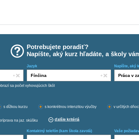
Potrebujete poradiť?
Napíšte, aký kurz hľadáte, a školy vá
Jazyk
Napíšte, aký 
obrazí sa počet vyhovujúcich škôl
s dĺžkou kurzu
s konkrétnou intenzitou výučby
v určitých dňo
ďalšie kritériá
príprava na jaz. skúšku
Kontaktný telefón (kam škola zavolá)
Vaše požiadav