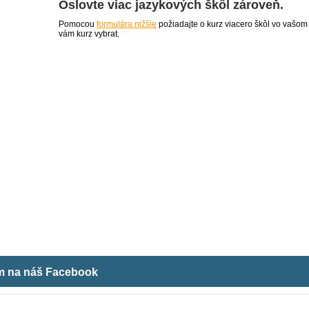
Oslovte viac jazykových škôl zároveň.
Pomocou
formulára nižšie
požiadajte o kurz viacero škôl vo vašom
vám kurz vybrat.
ám na náš Facebook